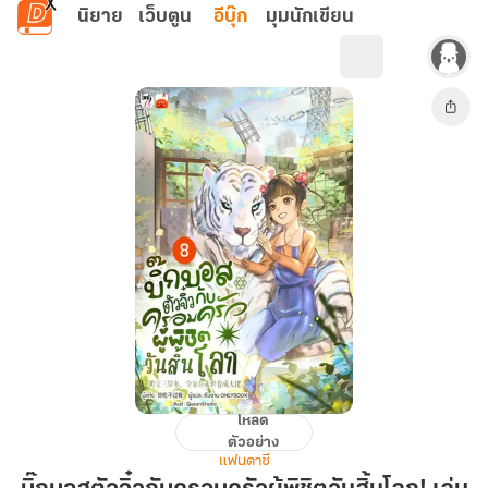
ข้ามไปยังเนื้อหาหลัก
นิยาย
เว็บตูน
อีบุ๊ก
มุมนักเขียน
โหลด
บิ๊
ตัวอย่าง
กบ
แฟนตาซี
อส