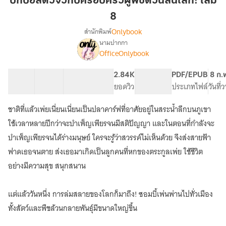
บิ๊กบอสตัวจิ๋วกับครอบครัวผู้พิชิตวันสิ้นโลก! เล่ม
ตัว
8
จิ๋ว
Onlybook
สำนักพิมพ์
กับ
นามปากกา
ครอบครัว
[จบ]
เรื่อง
OfficeOnlybook
ผู้
บิ๊
กบ
พิชิต
40 ตอน
64.67K
447
2.84K
PG ทั่วไป
PDF/EPUB
8 ก.
อส
วัน
สารบัญ
จำนวนคำ
จำนวนหน้า (A5)
ยอดวิว
ระดับเนื้อหา
ประเภทไฟล์
วันที่
ตัว
สิ้น
จิ๋ว
โลก!
กับ
ชาติที่แล้วเพ่ยเนี่ยนเนี่ยนเป็นปลาคาร์ฟที่อาศัยอยู่ในสระน้ำลึกบนภูเขา
เล่ม
ครอบครัว
ใช้เวลาหลายปีกว่าจะบำเพ็ญเพียรจนมีสติปัญญา และในตอนที่กำลังจะ
ผู้
8
บำเพ็ญเพียรจนได้ร่างมนุษย์ ใครจะรู้ว่าสวรรค์ไม่เห็นด้วย จึงส่งสายฟ้า
พิชิต
วัน
ฟาดเธอจนตาย ส่งเธอมาเกิดเป็นลูกคนที่หกของตระกูลเพ่ย ใช้ชีวิต
สิ้น
อย่างมีความสุข สนุกสนาน
โลก!
แต่แล้ววันหนึ่ง การล่มสลายของโลกก็มาถึง! ซอมบี้เพ่นพ่านไปทั่วเมือง
ทั้งสัตว์และพืชล้วนกลายพันธุ์มีขนาดใหญ่ขึ้น