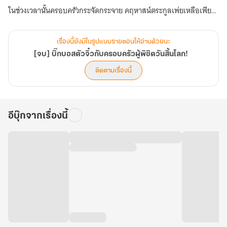
ในช่วงเวลานั้นครอบครัวกระจัดกระจาย คฤหาสน์ตระกูลเพ่ยเหลือเพียง
เธอที่อยู่ในวัยสามขวบเท่านั้น พ่อแม่ พี่ชาย และพี่สาวของเธอที่อยู่ ณ ที่
ต่าง ๆ จึงวางแผนสร้างทีม และฝันฝ่าซอมบี้กลับมาหาเธอ แต่เมื่อกลับ
เรื่องนี้ยังมีในรูปแบบรายตอนให้อ่านด้วยนะ
มาถึงบ้าน พวกเขาก็พบว่าทุกสิ่งได้เปลี่ยนแปลงไป
[จบ] บิ๊กบอสตัวจิ๋วกับครอบครัวผู้พิชิตวันสิ้นโลก!
ติดตามเรื่องนี้
คนที่กระโดดขึ้นไปบนต้นไม้กลายพันธู์นั้น... หรือว่าจะเป็นน้องหกของ
พวกเขา?
อีบุ๊กจากเรื่องนี้
เมื่อเกิดแผ่นดินไหว ภูเขาถล่ม น้ำทะเลซัดฝั่ง ตึกสูงถล่ม และแผ่นดินสั่น
สะเทือน ภูเขาที่คฤหาสน์ตระกูลเพ่ยตั้งอยู่กลายเป็นพื้นที่ปลอดภัยเพียง
แห่งเดียว และสรรพสัตว์ทั้งปวงก็อพยพไปหลบภัยที่นั่น เมื่อทุกอย่างกลับ
สู่ความสงบ พวกเขาทั้งหมดคุกเข่าลงหันหน้าเข้าหายอดเขา ก้มศีรษะลง
อย่างนอบน้อม ราวกับกำลังคุกเข่าต่อเทพเจ้า
พวกเขาจะเชื่อมั่นในปลาน้อยตลอดไป… (ตอนที่ 281-320)