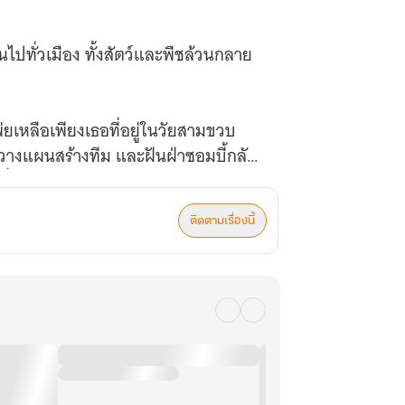
นไปทั่วเมือง ทั้งสัตว์และพืชล้วนกลาย
ยเหลือเพียงเธอที่อยู่ในวัยสามขวบ
 จึงวางแผนสร้างทีม และฝันฝ่าซอมบี้กลับ
เปลี่ยนแปลงไป
ติดตามเรื่องนี้
ป็นน้องหกของพวกเขา?
และแผ่นดินสั่นสะเทือน ภูเขาที่คฤหาสน์
 และสรรพสัตว์ทั้งปวงก็อพยพไปหลบภัยที่
งหันหน้าเข้าหายอดเขา ก้มศีรษะลงอย่าง