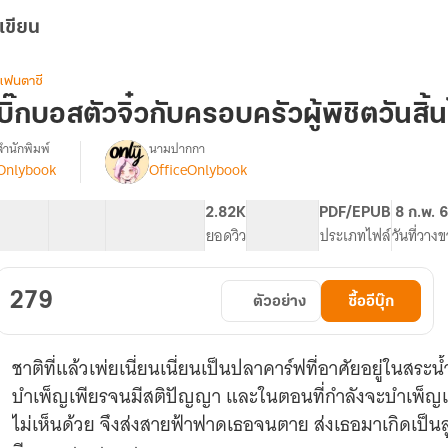
เขียน
แฟนตาซี
บิ๊กบอสตัวจิ๋วกับครอบครัวผู้พิชิตวันสิ้
สำนักพิมพ์
นามปากกา
Onlybook
OfficeOnlybook
[จบ]
รื่อง
ิ๊
กบ
40 ตอน
66.49K
455
2.82K
PG ทั่วไป
PDF/EPUB
8 ก.พ. 
อส
สารบัญ
จำนวนคำ
จำนวนหน้า (A5)
ยอดวิว
ระดับเนื้อหา
ประเภทไฟล์
วันที่วาง
ตัว
ิ๋ว
กับ
279
ตัวอย่าง
ซื้ออีบุ๊ก
ครอบครัว
ู้
พิชิต
ชาติที่แล้วเพ่ยเนี่ยนเนี่ยนเป็นปลาคาร์ฟที่อาศัยอยู่ในสระ
วัน
สิ้น
บำเพ็ญเพียรจนมีสติปัญญา และในตอนที่กำลังจะบำเพ็ญเพีย
โลก!
ไม่เห็นด้วย จึงส่งสายฟ้าฟาดเธอจนตาย ส่งเธอมาเกิดเป็นล