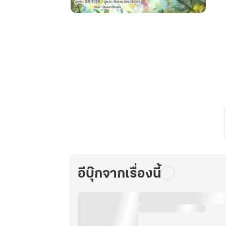
บิ๊
กบ
อส
ตัว
จิ๋ว
กับ
ครอบครัว
ผู้
พิชิต
วัน
สิ้น
โลก!
เล่ม
อีบุ๊กจากเรื่องนี้
9