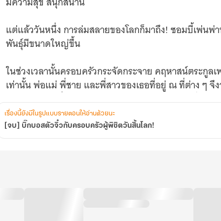
มีความสุข สนุกสนาน
แต่แล้ววันหนึ่ง การล่มสลายของโลกก็มาถึง! ซอมบี้เพ่นพ่า
พันธุ์มีขนาดใหญ่ขึ้น
ในช่วงเวลานั้นครอบครัวกระจัดกระจาย คฤหาสน์ตระกูลเพ่
เท่านั้น พ่อแม่ พี่ชาย และพี่สาวของเธอที่อยู่ ณ ที่ต่าง ๆ
มาหาเธอ แต่เมื่อกลับมาถึงบ้าน พวกเขาก็พบว่าทุกสิ่งได้
เรื่องนี้ยังมีในรูปแบบรายตอนให้อ่านด้วยนะ
คนที่กระโดดขึ้นไปบนต้นไม้กลายพันธู์นั้น... หรือว่าจะเ
[จบ] บิ๊กบอสตัวจิ๋วกับครอบครัวผู้พิชิตวันสิ้นโลก!
เมื่อเกิดแผ่นดินไหว ภูเขาถล่ม น้ำทะเลซัดฝั่ง ตึกสูงถล่ม 
ตระกูลเพ่ยตั้งอยู่กลายเป็นพื้นที่ปลอดภัยเพียงแห่งเดียว
นั่น เมื่อทุกอย่างกลับสู่ความสงบ พวกเขาทั้งหมดคุกเข่าล
นอบน้อม ราวกับกำลังคุกเข่าต่อเทพเจ้า