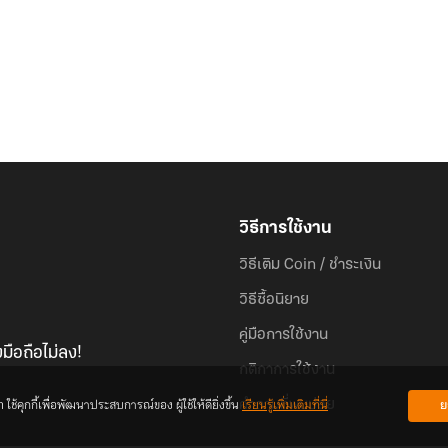
วิธีการใช้งาน
วิธีเติม Coin / ชำระเงิน
วิธีซื้อนิยาย
คู่มือการใช้งาน
มือถือไม่ลง!
กติกาการใช้งาน
้คุกกี้เพื่อพัฒนาประสบการณ์ของ ผู้ใช้ให้ดียิ่งขึ้น
เรียนรู้เพิ่มเติมที่นี่
ย
คำถามที่พบบ่อย