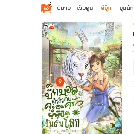
ข้ามไปยังเนื้อหาหลัก
นิยาย
เว็บตูน
อีบุ๊ก
มุมนัก
เ
บ
จ
ผ