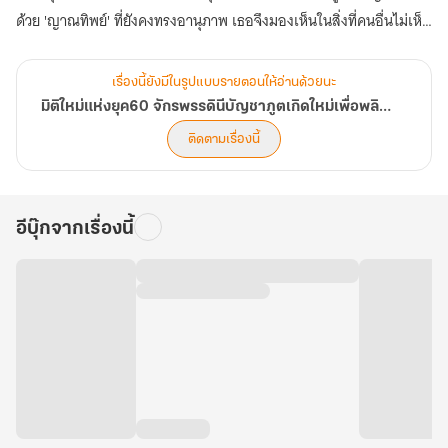
ด้วย 'ญาณทิพย์' ที่ยังคงทรงอานุภาพ เธอจึงมองเห็นในสิ่งที่คนอื่นไม่เห็น
รู้ในสิ่งที่คนอื่นไม่รู้ บรรดาของล้ำค่าอย่างโสมป่าพันปี บัวหิมะบนยอดเขา
หรือเห็ดหลินจือในป่าลึก ล้วนถูกเปิดเผยตำแหน่งโดยเหล่าภูตพรายที่สิ้น
เรื่องนี้ยังมีในรูปแบบรายตอนให้อ่านด้วยนะ
หนทางบำเพ็ญเพียร พวกเขาพร้อมจะชี้ทางให้...เพื่อแลกกับอนาคตที่ดี
มิติใหม่แห่งยุค60 จักรพรรดินีบัญชาภูตเกิดใหม่เพื่อพลิกชะตาอาณาจักรให้ร่ำรวย
กว่า
ติดตามเรื่องนี้
ตอนนี้ การเดินทางเพื่อพลิกชะตาสู่ความมั่งคั่งและกอบกู้ครอบครัวให้
พ้นจากความทุกข์ยากของอดีตจักรพรรดินี ได้เปิดฉากขึ้นแล้ว (ตอนที่
321-360)
อีบุ๊กจากเรื่องนี้