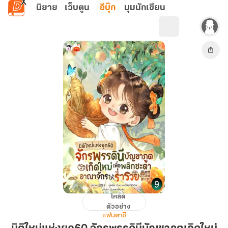
ข้ามไปยังเนื้อหาหลัก
นิยาย
เว็บตูน
อีบุ๊ก
มุมนักเขียน
โหลด
มิติ
ตัวอย่าง
ใหม่
แฟนตาซี
แห่ง