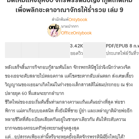
มิติใหม่แห่งยุค60 จักรพรรดินีบัญชาภูตเกิดใหม่
ยุค60
เพื่อพลิกชะตาอาณาจักรให้ร่ำรวย เล่ม 9
จักรพรรดิ
Onlybook
สำนักพิมพ์
นี
นามปากกา
บัญชา
เรื่อง
OfficeOnlybook
มิติ
ภูต
ใหม่
เกิด
แห่ง
40 ตอน
36.05K
261
3.42K
PG ทั่วไป
PDF/EPUB
8 ก.
ใหม่
ยุค60
สารบัญ
จำนวนคำ
จำนวนหน้า (A5)
ยอดวิว
ระดับเนื้อหา
ประเภทไฟล์
วันที
เพื่อ
จักรพรรดิ
พลิก
นี
หลังเสร็จสิ้นภารกิจกอบกู้สามพันโลก จักรพรรดินีซูโย่วฉิงนึกว่าดวงจิต
บัญชา
ชะตา
ของเธอจะดับสลายไปตลอดกาล แต่โชคชะตากลับเล่นตลก ส่งเศษเสี้ยว
ภูต
อาณาจักร
เกิด
วิญญาณของเธอมาเกิดใหม่ในร่างของเด็กสาวสติไม่สมประกอบ ณ ช่วง
ให้
ใหม่
ปลายยุค 60 ที่แสนจะยากลำบาก
ร่ำรวย
เพื่อ
ชีวิตใหม่ของเธอเริ่มต้นขึ้นท่ามกลางความแร้นแค้นอย่างที่สุด พ่อขา
เล่ม
พลิก
ชะตา
9
พิการ แม่ตาเกือบบอดสนิท ทั้งยังมีพี่ชาย ปู่ย่า และเหล่าญาติฝ่ายพ่ออีก
อาณาจักร
หลายชีวิตที่ต้องเบียดเสียดกันอยู่ในชายคาเดียวกัน ดันให้ระดับความ
ให้
ร่ำรวย
ยากจนของครอบครัวพุ่งทะยานสู่จุดสูงสุด
แต่...อุปสรรคเพียงเท่านี้หรือจะหยุดยั้งอดีตจักรพรรดินีผู้ยิ่งใหญ่ได้?