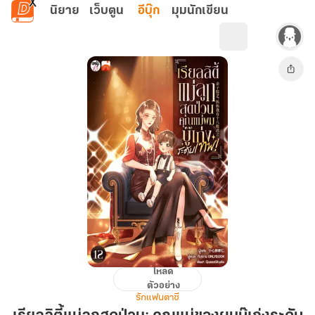
ข้ามไปยังเนื้อหาหลัก
นิยาย
เว็บตูน
อีบุ๊ก
มุมนักเขียน
โหลด
เรียลลิตี้
ตัวอย่าง
แม่
รักแฟนตาซี
ลูก