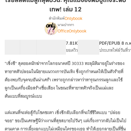
เรียลลิตี้แม่ลูกสุดป่วน: คุณแม่ของผมบู๊เก่งระดับ
สุด
เทพ! เล่ม 12
ป่วน:
Onlybook
สำนักพิมพ์
คุณ
นามปากกา
แม่
เรื่อง
OfficeOnlybook
เรียลลิตี้
ของ
แม่
ผม
ลูก
40 ตอน
60.96K
471
7.81K
PG ทั่วไป
PDF/EPUB
8 ก.
บู๊
สุด
สารบัญ
จำนวนคำ
จำนวนหน้า (A5)
ยอดวิว
ระดับเนื้อหา
ประเภทไฟล์
วันที่
เก่ง
ป่วน:
ระดับ
คุณ
"เซิ่งซี" สุดยอดนักฆ่าจากโลกอนาคตปี 30333 ทะลุมิติมาอยู่ในร่างของ
แม่
เทพ!
ทายาทตัวปลอมในนิยายแนววงการบันเทิง ซึ่งถูกกำหนดให้เป็นตัวร้ายที่
ของ
เล่ม
ผม
ต้องพบกับจุดจบอันน่าเศร้า เพราะถูกกล่าวหาว่าทารุณกรรมลูกและใช้
12
บู๊
ลูกเป็นเครื่องมือสร้างชื่อเสียง ในขณะที่ทายาทตัวจริงเป็นแม่และ
เก่ง
ต้นแบบที่สมบูรณ์แบบ
ระดับ
เทพ!
แต่แทนที่จะต่อสู้กับโชคชะตา เซิ่งซีกลับเลือกที่จะใช้ชีวิตแบบ "ปล่อย
จอย" ขอเป็นเศรษฐีนีว่างงานที่สุขสบายไปวันๆ แต่เรื่องราวกลับไม่เป็นไป
ตามคาด การเลี้ยงลูกแบบไม่เหมือนใครของเธอ ทำให้เธอกลายเป็นที่ชื่น