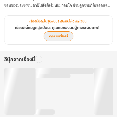
ชอบของประชาชน สามีไฮโซก็เริ่มหันมาสนใจ ส่วนลูกชายก็ติดเธอแจ
และเธอยังได้รับการยกย่องจากผู้เชี่ยวชาญให้เป็นต้นแบบการเลี้ยงลูกยุค
ใหม่…
เรื่องนี้ยังมีในรูปแบบรายตอนให้อ่านด้วยนะ
เรียลลิตี้แม่ลูกสุดป่วน: คุณแม่ของผมบู๊เก่งระดับเทพ!
สุดท้าย เซิ่งซีที่แค่อยากใช้ชีวิตขี้เกียจ ๆ กลับต้องกุมขมับกับชื่อเสียงและ
ติดตามเรื่องนี้
ความสำเร็จที่เธอไม่เคยต้องการ (ตอนที่ 441-480)
อีบุ๊กจากเรื่องนี้