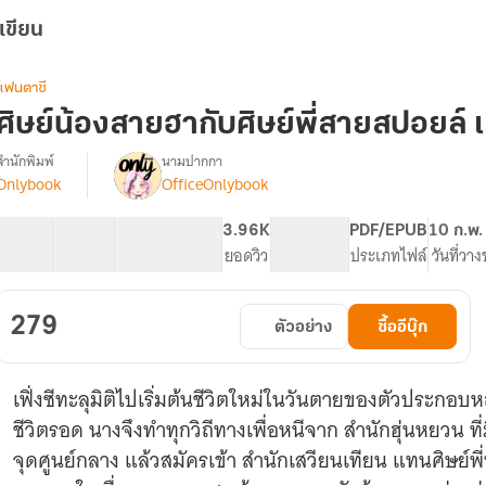
เขียน
แฟนตาซี
ศิษย์น้องสายฮากับศิษย์พี่สายสปอยล์ เ
สำนักพิมพ์
นามปากกา
Onlybook
OfficeOnlybook
[จบ]
รื่อง
ศิษย์
น้อง
40 ตอน
63.92K
489
3.96K
PG ทั่วไป
PDF/EPUB
10 ก.พ.
สาย
สารบัญ
จำนวนคำ
จำนวนหน้า (A5)
ยอดวิว
ระดับเนื้อหา
ประเภทไฟล์
วันที่วา
ฮา
กับ
ศิษย์
279
ตัวอย่าง
ซื้ออีบุ๊ก
ี่
สาย
ส
เฟิ่งซีทะลุมิติไปเริ่มต้นชีวิตใหม่ในวันตายของตัวประกอบห
ปอ
ยล์
ชีวิตรอด นางจึงทำทุกวิถีทางเพื่อหนีจาก สำนักฮุ่นหยวน ที่
จุดศูนย์กลาง แล้วสมัครเข้า สำนักเสวียนเทียน แทนศิษย์พี่ท