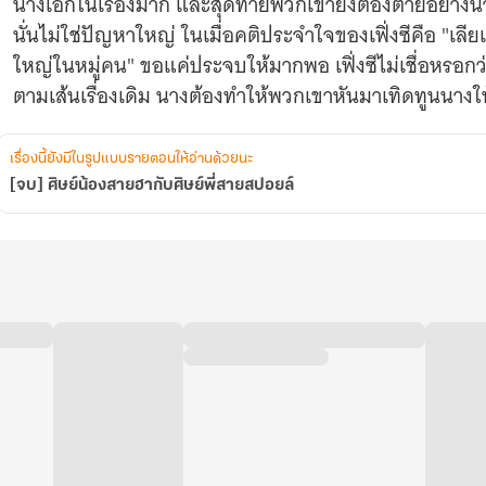
นางเอกในเรื่องมาก และสุดท้ายพวกเขายังต้องตายอย่างน่
นั่นไม่ใช่ปัญหาใหญ่ ในเมื่อคติประจำใจของเฟิ่งซีคือ "เลีย
ใหญ่ในหมู่คน" ขอแค่ประจบให้มากพอ เฟิ่งซีไม่เชื่อหรอกว
ตามเส้นเรื่องเดิม นางต้องทำให้พวกเขาหันมาเทิดทูนนางให
เรื่องนี้ยังมีในรูปแบบรายตอนให้อ่านด้วยนะ
[จบ] ศิษย์น้องสายฮากับศิษย์พี่สายสปอยล์