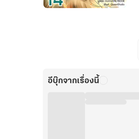
ศิษย์
น้อง
สาย
ฮา
กับ
ศิษย์
พี่
สาย
ส
ปอ
อีบุ๊กจากเรื่องนี้
ยล์
เล่ม
14