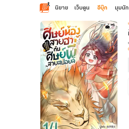
ข้ามไปยังเนื้อหาหลัก
นิยาย
เว็บตูน
อีบุ๊ก
มุมนัก
เ
พ