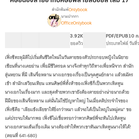
ศิษย์น้องสายฮากับศิษย์พี่สายสปอยล์ เล่ม 17
ฮา
Onlybook
สำนักพิมพ์
กับ
นามปากกา
[จบ]
เรื่อง
ศิษย์
OfficeOnlybook
ศิษย์
พี่
น้อง
สาย
40 ตอน
60.55K
508
3.92K
PG ทั่วไป
PDF/EPUB
10 ก
สาย
ส
สารบัญ
จำนวนคำ
จำนวนหน้า (A5)
ยอดวิว
ระดับเนื้อหา
ประเภทไฟล์
วันที
ฮา
ปอ
กับ
ศิษย์
เฟิ่งซีทะลุมิติไปเริ่มต้นชีวิตใหม่ในวันตายของตัวประกอบหญิงในนิยาย
ยล์
พี่
เล่ม
เซียนที่นางเคยอ่าน เพื่อมีชีวิตรอด นางจึงทำทุกวิถีทางเพื่อหนีจาก สำนัก
สาย
17
ฮุ่นหยวน ที่มี เสินจื่อหลาน นางเอกของเรื่องเป็นจุดศูนย์กลาง แล้วสมัคร
ส
ปอ
เข้า สำนักเสวียนเทียน แทนศิษย์พี่ทั้งห้าของเฟิ่งซีก็เป็นพวกเทิดทูน
ยล์
นางเอกในเรื่องมาก และสุดท้ายพวกเขายังต้องตายอย่างน่าอนาถด้วย
ฝีมือของเสินจื่อหลาน แต่นั่นไม่ใช่ปัญหาใหญ่ ในเมื่อคติประจำใจของ
เฟิ่งซีคือ "เลียแข้งเลียขาให้ยิ่งกว่าหมา แล้วจะได้เป็นใหญ่ในหมู่คน" ขอ
แค่ประจบให้มากพอ เฟิ่งซีไม่เชื่อหรอกว่าพวกศิษย์พี่จะหันไปเทิดทูน
นางเอกตามเส้นเรื่องเดิม นางต้องทำให้พวกเขาหันมาเทิดทูนนางให้ได้!
(ตอนที่ 641-680)