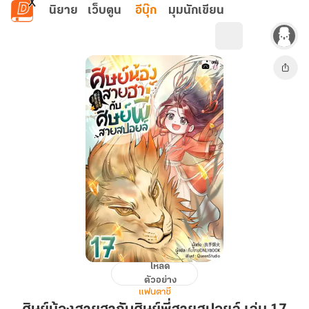
ข้ามไปยังเนื้อหาหลัก
นิยาย
เว็บตูน
อีบุ๊ก
มุมนักเขียน
โหลด
ศิษย์
ตัวอย่าง
น้อง
แฟนตาซี
สาย