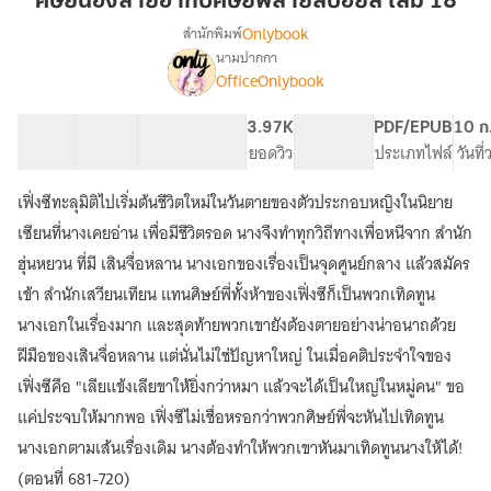
ศิษย์น้องสายฮากับศิษย์พี่สายสปอยล์ เล่ม 18
ฮา
Onlybook
สำนักพิมพ์
กับ
นามปากกา
[จบ]
เรื่อง
ศิษย์
OfficeOnlybook
ศิษย์
พี่
น้อง
สาย
40 ตอน
57.02K
471
3.97K
PG ทั่วไป
PDF/EPUB
10 ก
สาย
ส
สารบัญ
จำนวนคำ
จำนวนหน้า (A5)
ยอดวิว
ระดับเนื้อหา
ประเภทไฟล์
วันที
ฮา
ปอ
กับ
ศิษย์
เฟิ่งซีทะลุมิติไปเริ่มต้นชีวิตใหม่ในวันตายของตัวประกอบหญิงในนิยาย
ยล์
พี่
เล่ม
เซียนที่นางเคยอ่าน เพื่อมีชีวิตรอด นางจึงทำทุกวิถีทางเพื่อหนีจาก สำนัก
สาย
18
ฮุ่นหยวน ที่มี เสินจื่อหลาน นางเอกของเรื่องเป็นจุดศูนย์กลาง แล้วสมัคร
ส
ปอ
เข้า สำนักเสวียนเทียน แทนศิษย์พี่ทั้งห้าของเฟิ่งซีก็เป็นพวกเทิดทูน
ยล์
นางเอกในเรื่องมาก และสุดท้ายพวกเขายังต้องตายอย่างน่าอนาถด้วย
ฝีมือของเสินจื่อหลาน แต่นั่นไม่ใช่ปัญหาใหญ่ ในเมื่อคติประจำใจของ
เฟิ่งซีคือ "เลียแข้งเลียขาให้ยิ่งกว่าหมา แล้วจะได้เป็นใหญ่ในหมู่คน" ขอ
แค่ประจบให้มากพอ เฟิ่งซีไม่เชื่อหรอกว่าพวกศิษย์พี่จะหันไปเทิดทูน
นางเอกตามเส้นเรื่องเดิม นางต้องทำให้พวกเขาหันมาเทิดทูนนางให้ได้!
(ตอนที่ 681-720)