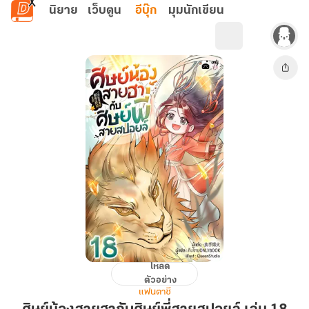
ข้ามไปยังเนื้อหาหลัก
นิยาย
เว็บตูน
อีบุ๊ก
มุมนักเขียน
โหลด
ศิษย์
ตัวอย่าง
น้อง
แฟนตาซี
สาย