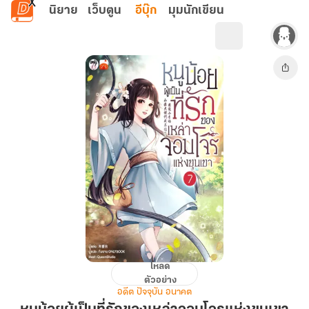
ข้ามไปยังเนื้อหาหลัก
นิยาย
เว็บตูน
อีบุ๊ก
มุมนักเขียน
โหลด
หนู
ตัวอย่าง
น้อย
อดีต ปัจจุบัน อนาคต
ผู้