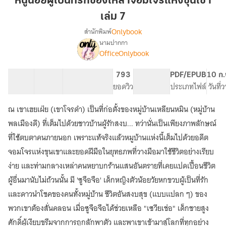
หนูน้อยผู้เป็นที่รักของเหล่าจอมโจรแห่งขุนเขา
เป็น
เล่ม 7
ที่รัก
Onlybook
สำนักพิมพ์
ของ
นามปากกา
เหล่า
[จบ]
เรื่อง
OfficeOnlybook
จอม
หนู
น้อย
โจร
41 ตอน
81.7K
633
793
PG ทั่วไป
PDF/EPUB
10 ก.
ผู้
แห่ง
สารบัญ
จำนวนคำ
จำนวนหน้า (A5)
ยอดวิว
ระดับเนื้อหา
ประเภทไฟล์
วันที่
เป็น
ขุนเขา
ที่รัก
เล่ม
ของ
ณ เขาเฮยเฝ่ย (เขาโจรดำ) เป็นที่ก่อตั้งของหมู่บ้านเหลียนหมิน (หมู่บ้าน
7
เหล่า
พลเมืองดี) ที่เต็มไปด้วยชาวบ้านผู้รักสงบ... ทว่านั่นเป็นเพียงภาพลักษณ์
จอม
ที่ใช้ตบตาคนภายนอก เพราะแท้จริงแล้วหมูบ้านแห่งนี้เต็มไปด้วยอดีต
โจร
แห่ง
จอมโจรแห่งขุนเขาและยอดฝีมือในยุทธภพที่วางมือมาใช้ชีวิตอย่างเรียบ
ขุนเขา
ง่าย และท่ามกลางเหล่าคนหยาบกร้านแสนอันตรายที่เคยแปดเปื้อนชีวิต
ผู้อื่นมานับไม่ถ้วนนั้น มี 'ซูจือจือ' เด็กหญิงตัวน้อยวัยหกขวบผู้เป็นที่รัก
และดาวนำโชคของคนทั้งหมู่บ้าน ชีวิตอันสงบสุข (แบบแปลก ๆ) ของ
พวกเขาต้องสั่นคลอน เมื่อซูจือจือได้ช่วยเหลือ "เซวียเช่อ" เด็กชายสูง
ศักดิ์ผู้เงียบขรึมจากการถูกลักพาตัว และพาเขาเข้ามาสู่โลกที่ทุกอย่าง