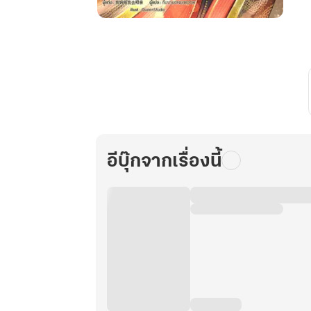
ฮ่องเต้
หญิง
ตัว
น้อย
:
ข้า
ถูก
ท่าน
พ่อ
อีบุ๊กจากเรื่องนี้
ไล่
ออก
มา
อีก
แล้ว
เล่ม
16