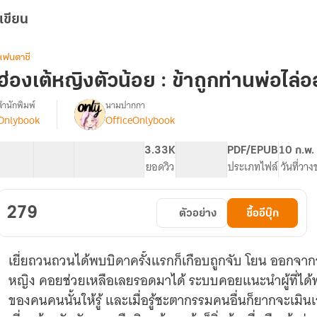
เขียน
แฟนตาซี
ฮ่องเต้หญิงตัวน้อย : ข้าถูกท่านพ่อไล่
สำนักพิมพ์
นามปากกา
Onlybook
OfficeOnlybook
[จบ]
รื่อง
ฮ่องเต้
หญิง
41 ตอน
62.51K
470
3.33K
PG ทั่วไป
PDF/EPUB
10 ก.พ.
ตัว
สารบัญ
จำนวนคำ
จำนวนหน้า (A5)
ยอดวิว
ระดับเนื้อหา
ประเภทไฟล์
วันที่วา
น้อย
ข้า
279
ตัวอย่าง
ซื้ออีบุ๊ก
ถูก
ท่าน
พ่อ
เยี่ยถวนถวนได้พบบิดาครั้งแรกก็เกือบถูกจับ โยน ออกจาก
ไล่
ออก
หญิง คอยช่วยเหลือเลยรอดมาได้ ระบบคอยแนะนำผู้ที่ได้
มา
ของคนคนนั้นให้รู้ และเมื่อรู้ชะตากรรมคนอื่นก็ยากจะเมิ
อีก