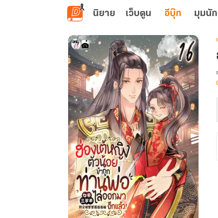
ข้ามไปยังเนื้อหาหลัก
นิยาย
เว็บตูน
อีบุ๊ก
มุมนัก
เ
: