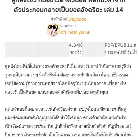
ลู่หลิงโยว หมอเทวดาตัวน้อย พลิกชะตาจาก
หมอ
ตัวประกอบกลายเป็นยอดอัจฉริยะ เล่ม 14
เทวดา
Onlybook
สำนักพิมพ์
ตัว
นามปากกา
น้อย
[จบ]
เรื่อง
OfficeOnlybook
พลิก
ลู่
หลิง
ชะตา
40 ตอน
68.18K
520
4.34K
PG ทั่วไป
PDF/EPUB
11 ก
โยว
จาก
สารบัญ
จำนวนคำ
จำนวนหน้า (A5)
ยอดวิว
ระดับเนื้อหา
ประเภทไฟล์
วันที
หมอ
ตัวประกอบ
เทวดา
กลาย
ตัว
ลู่หลิงโยว ตื่นขึ้นในร่างของตัวละครที่เป็น แพะรับบาป ในนิยาย เธอรู้ดีว่า
เป็น
น้อย
จุดจบคือความตาย จึงตัดสินใจ ตัดขาดจากสำนักเดิม เพื่อเอาชีวิตรอด
พลิก
ยอด
เธอใช้ความรู้ทางการแพทย์จากโลกปัจจุบัน ปรุงโอสถขาย เพื่อหาเงิน
ชะตา
อัจฉริยะ
จาก
และเข้าเป็นศิษย์สายนอกของสำนักชิงเหมี่ยวอย่างทุลักทุเล
เล่ม
ตัวประกอบ
14
กลาย
เป็น
แต่แล้วเธอก็เผย พรสวรรค์อัจฉริยะด้านการปรุงโอสถ ที่สามารถฟื้นฟู
ยอด
และซ่อมแซมพลังวิญญาณได้! ทำให้เธอถูก สองเจ้าสำนัก แย่งกันรับ
อัจฉริยะ
เป็น ศิษย์สายตรงพร้อมกัน! ลู่หลิงโยวจึงกลายเป็นกำลังสำคัญที่ช่วย แก้
ปัญหาการเงินของสำนัก ด้วยโอสถของเธอ และเริ่มต้นชีวิตบำเพ็ญเพียร