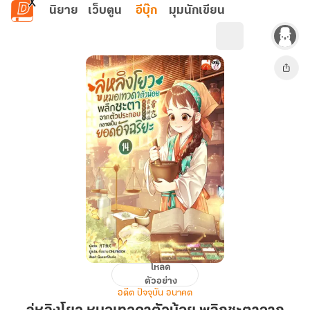
ข้ามไปยังเนื้อหาหลัก
นิยาย
เว็บตูน
อีบุ๊ก
มุมนักเขียน
โหลด
ลู่
ตัวอย่าง
หลิง
อดีต ปัจจุบัน อนาคต
โยว