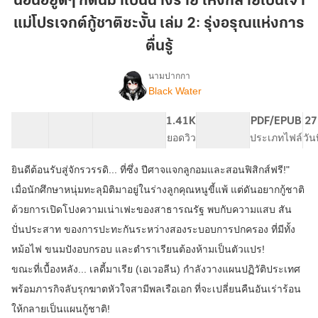
นอนอยู่ดีๆ ก็ตื่นมาเป็นนางร้าย ไหงกลายเป็นเจ้า
ก็
แม่โปรเจกต์กู้ชาติซะงั้น เล่ม 2: รุ่งอรุณแห่งการ
ตื่น
มา
ตื่นรู้
เป็น
นามปากกา
นาง
Black Water
เรื่อง
ร้าย
นอน
ไห
อยู่
60 ตอน
40.05K
95
1.41K
PG ทั่วไป
PDF/EPUB
27
งก
ดีๆ
สารบัญ
จำนวนคำ
จำนวนหน้า (A5)
ยอดวิว
ระดับเนื้อหา
ประเภทไฟล์
วัน
ลาย
ก็
ตื่น
เป็น
ยินดีต้อนรับสู่จักรวรรดิ... ที่ซึ่ง ปีศาจแจกลูกอมและสอนฟิสิกส์ฟรี!"
มา
เจ้า
เป็น
เมื่อนักศึกษาหนุ่มทะลุมิติมาอยู่ในร่างลูกคุณหนูขี้แพ้ แต่ดันอยากกู้ชาติ
แม่
นาง
ด้วยการเปิดโปงความเน่าเฟะของสาธารณรัฐ พบกับความแสบ สัน
โปร
ร้าย
ปั่นประสาท ของการปะทะกันระหว่างสองระบอบการปกครอง ที่มีทั้ง
เจ
ไห
งก
กต์
หม้อไฟ ขนมปังอบกรอบ และตำราเรียนต้องห้ามเป็นตัวแปร!
ลาย
กู้
ขณะที่เบื้องหลัง... เลดี้มาเรีย (เอเวอลีน) กำลังวางแผนปฏิวัติประเทศ
เป็น
ชาติ
เจ้า
พร้อมภารกิจลับรุกฆาตหัวใจสามีพลเรือเอก ที่จะเปลี่ยนคืนอันเร่าร้อน
ซะ
แม่
ให้กลายเป็นแผนกู้ชาติ!
โปร