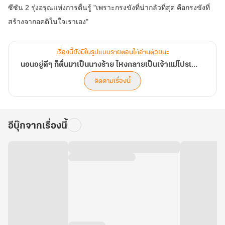
งั้น
ซีซัน 2 รุ่งอรุณแห่งการตื่นรู้ "เพราะกรงขังที่น่ากลัวที่สุด คือกรงขังที่
เจ
เล่ม
กต์
2:
กู้
รุ่งอรุณ
ชาติ
แห่ง
ซะ
เรื่องนี้ยังมีในรูปแบบรายตอนให้อ่านด้วยนะ
การ
งั้น!?
นอนอยู่ดีๆ ก็ตื่นมาเป็นนางร้าย ไหงกลายเป็นเจ้าแม่โปรเจกต์กู้ชาติซะงั้น!? [ มี E-book ]
[
ตื่น
มี
ติดตามเรื่องนี้
รู้
E-
book
]
อีบุ๊กจากเรื่องนี้