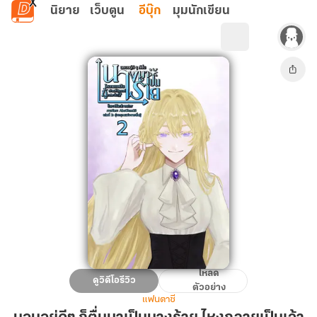
ข้ามไปยังเนื้อหาหลัก
นิยาย
เว็บตูน
อีบุ๊ก
มุมนักเขียน
โหลด
นอน
ดูวิดีโอรีวิว
ตัวอย่าง
อยู่
แฟนตาซี
ดีๆ