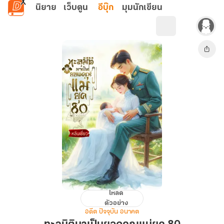
ข้ามไปยังเนื้อหาหลัก
นิยาย
เว็บตูน
อีบุ๊ก
มุมนักเขียน
โหลด
ทะลุ
ตัวอย่าง
มิติ
อดีต ปัจจุบัน อนาคต
มา