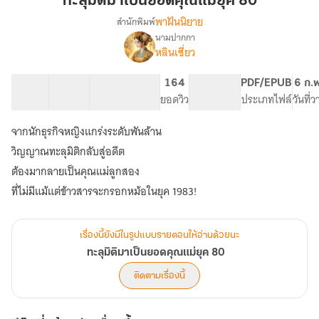
ทะลุมิติมาเป็นยอดคุณแม่ยุค 80
เป็น
พาฝันนิยาย
สำนักพิมพ์
ยอด
นามปากกา
เรื่อง
คุณ
หลินเซี่ยว
ทะลุ
แม่
มิติ
ยุค
มา
30 ตอน
36.59K
198
164
PG ทั่วไป
PDF/EPUB
6 ก.
80
เป็น
สารบัญ
จำนวนคำ
จำนวนหน้า (A5)
ยอดวิว
ระดับเนื้อหา
ประเภทไฟล์
วันที่
ยอด
คุณ
จากนักธุรกิจหญิงแกร่งระดับพันล้าน
แม่
วิญญาณทะลุมิติกลับสู่อดีต
ยุค
80
ต้องมากลายเป็นคุณแม่ลูกสอง
เรื่องนี้ยังมีในรูปแบบรายตอนให้อ่านด้วยนะ
ทะลุมิติมาเป็นยอดคุณแม่ยุค 80
ติดตามเรื่องนี้