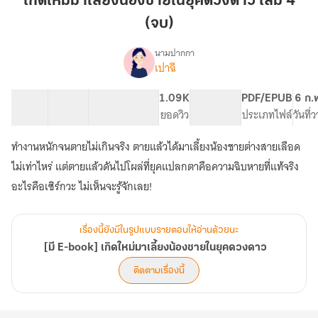
เกิดใหม่มาเลี้ยงน้องชายในยุคดวงดาว เล่ม 4
เลี้ยง
(จบ)
น้อง
ชาย
นามปากกา
ใน
เปาฉี
[มี
เรื่อง
ยุค
E-
book]
ดวงดาว
38 ตอน
58.35K
302
1.09K
NC 18
PDF/EPUB
6 ก.
เกิด
สารบัญ
จำนวนคำ
เล่ม
จำนวนหน้า (A5)
ยอดวิว
ระดับเนื้อหา
ประเภทไฟล์
วันที่
ใหม่
4
มา
ทำงานหนักจนตายไม่เกินจริง ตายแล้วได้มาเลี้ยงน้องชายต่างสายเลือด
(จบ)
เลี้ยง
ไม่เท่าไหร่ แต่ตายแล้วดันไปโผล่ที่ยุคแปลกตาคือความฉิบหายที่แท้จริง
น้อง
ชาย
อะไรคือเซิร์กวะ ไม่เห็นจะรู้จักเลย!
ใน
ยุค
ดวงดาว
เรื่องนี้ยังมีในรูปแบบรายตอนให้อ่านด้วยนะ
[มี E-book] เกิดใหม่มาเลี้ยงน้องชายในยุคดวงดาว
ติดตามเรื่องนี้