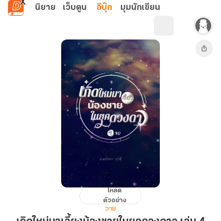
ข้ามไปยังเนื้อหาหลัก
นิยาย
เว็บตูน
อีบุ๊ก
มุมนักเขียน
โหลด
เกิด
ตัวอย่าง
ใหม่
วาย
มา