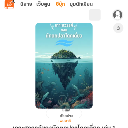
ข้ามไปยังเนื้อหาหลัก
นิยาย
เว็บตูน
อีบุ๊ก
มุมนักเขียน
โหลด
เกาะ
ตัวอย่าง
สวรรค์
แฟนตาซี
ของ