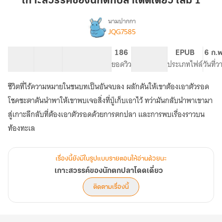
เกาะสวรรค์ของนักตกปลาโดดเดี่ยว เล่ม 1
นัก
ตก
นามปากกา
JQG7585
เรื่อง
ปลา
เกาะ
โดด
สวรรค์
30 ตอน
42.42K
120
186
PG ทั่วไป
EPUB
6 ก.
เดี่ยว
ของ
สารบัญ
จำนวนคำ
จำนวนหน้า (A5)
ยอดวิว
ระดับเนื้อหา
ประเภทไฟล์
วันที่
เล่ม
นัก
ตก
1
ชีวิตที่ไร้ความหมายในชนบทเป็นอันจบลง ผลักดันให้เขาต้องเอาตัวรอด
ปลา
โดด
โชคชะตาดันนำพาให้เขาพบเจอสิ่งที่ปู่เก็บเอาไว้ ทว่ามันกลับนำพาเขามา
เดี่ยว
สู่เกาะลึกลับที่ต้องเอาตัวรอดด้วยการตกปลา และการพบเรื่องราวบน
ท้องทะเล
เรื่องนี้ยังมีในรูปแบบรายตอนให้อ่านด้วยนะ
เกาะสวรรค์ของนักตกปลาโดดเดี่ยว
ติดตามเรื่องนี้