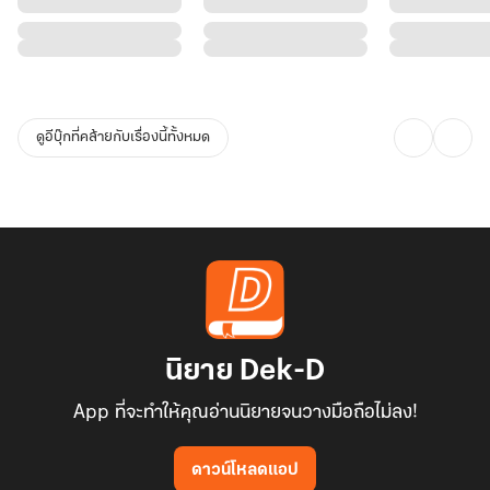
children more actively Complete with vibrant, colorful
illustrations
- Life Lessons about friendship, compassion, and helping others
ดูอีบุ๊กที่คล้ายกับเรื่องนี้ทั้งหมด
Perfect For
- Children ages 4-8 who love stories and games
- Parents who want books to enhance their little ones reading
skills and imagination
- Teachers seeking educational learning activities
Come open the ice cream cup and discover the magic together!
---------
*ไฟล์ตัวอย่าง ไม่ได้เรียงลำดับหน้า เพื่อให้ผู้อ่านได้เห็นภาพรวมทั้งเล่ม
นิยาย Dek-D
*Sample Preview File - Pages shown out of sequence to provide
App ที่จะทำให้คุณอ่านนิยายจนวางมือถือไม่ลง!
an overview of the complete book
ดาวน์โหลดแอป