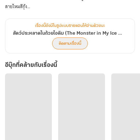
สายไหมสีรุ้ง
- เกมสนุก ๆ เสริมเรื่องราวให้เด็ก ๆ มีส่วนร่วมมากขึ้น พร้อมภาพ
ประกอบสีสันสดใส
เรื่องนี้ยังมีในรูปแบบรายตอนให้อ่านด้วยนะ
- บทเรียนชีวิต เรื่องมิตรภาพ ความเมตตา และการช่วยเหลือผู้อื่น
สัตว์ประหลาดในถ้วยไอติม (The Monster in My Ice Cream Cup)
ติดตามเรื่องนี้
เหมาะสำหรับ
- เด็ก 4-8 ปี ที่ชอบนิทานและเกม
อีบุ๊กที่คล้ายกับเรื่องนี้
- ผู้ปกครองที่ต้องการหนังสือเสริมทักษะการอ่าน และจินตนาการให้แก่
ลูกน้อย
- ครูที่มองหากิจกรรมเสริมการเรียนรู้
มาเปิดถ้วยไอติมและค้นพบความมหัศจรรย์ไปด้วยกัน!
A Bilingual Picture Book That Offers More Than Just Reading
Sweet Adventures in an imaginative world filled with chocolate
rivers, marshmallow mountains, and rainbow silk dragons
- Fun Interactive Games that enhance the story and engage