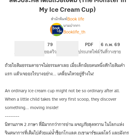
สัตว์ประหลาดในถ้วยไอติม (The Monster in
ถ้วย
My Ice Cream Cup)
ไอ
Book life
สำนักพิมพ์
ติม
นามปากกา
(The
เรื่อง
Booklife_th
สัตว์
Monster
ประหลาด
in
ใน
51
79
PG ทั่วไป
PDF
6 ก.พ. 69
My
ถ้วย
จำนวนหน้า (A5)
ยอดวิว
ระดับเนื้อหา
ประเภทไฟล์
วันที่วางขาย
Ice
ไอ
Cream
ติม
ถ้วยไอติมธรรมดาอาจไม่ธรรมดาเลย เมื่อเด็กน้อยคนหนึ่งตักไอติมคำ
(The
Cup)
แรก แล้วเจออะไรบางอย่าง... เคลื่อนไหวอยู่ข้างใน!
Monster
in
My
An ordinary ice cream cup might not be so ordinary after all.
Ice
When a little child takes the very first scoop, they discover
Cream
Cup)
something... moving inside!
--------
นิทานภาพ 2 ภาษา ที่มีมากกว่าการอ่าน ผจญภัยสุดหวาน ในโลกแห่ง
จินตนาการที่เต็มไปด้วยแม่น้ำช็อกโกแลต ภูเขามาร์ชแมลโลว์ และมังกร