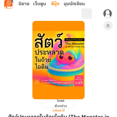
ข้ามไปยังเนื้อหาหลัก
นิยาย
เว็บตูน
อีบุ๊ก
มุมนักเขียน
โหลด
สัตว์
ตัวอย่าง
ประหลาด
แฟนตาซี
ใน