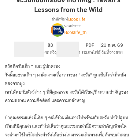
ตะวันกับบทเรียนจากป่าใหญ่ : Tawan’s
เรียน
Lessons from the Wild
จาก
Book life
สำนักพิมพ์
ป่า
นามปากกา
ใหญ่
เรื่อง
Booklife_th
ตะวัน
:
กับ
Tawan’s
บท
88
83
PG ทั่วไป
PDF
21 ก.พ. 69
Lessons
เรียน
จำนวนหน้า (A5)
ยอดวิว
ระดับเนื้อหา
ประเภทไฟล์
วันที่วางขาย
from
จาก
the
ป่า
สวัสดีครับเด็ก ๆ และผู้ปกครอง
ใหญ่
Wild
วันนี้ขอชวนเด็ก ๆ มาติดตามเรื่องราวของ "ตะวัน" ลูกเสือโคร่งที่พลัด
:
Tawan’s
หลงจากฝูง
Lessons
เขาได้พบกับสัตว์ต่าง ๆ ที่มีคุณธรรม ตะวันได้เรียนรู้ถึงความสำคัญของ
from
ความอดทน ความซื่อสัตย์ และความกล้าหาญ
the
Wild
ป่าคุณธรรมแห่งนี้เด็ก ๆ จะได้ร่วมเดินทางไปพร้อมกับตะวัน นำไปสู่บท
เรียนที่มีคุณค่า และทำให้เห็นว่าคุณธรรมเหล่านี้มีความสำคัญเพียงใด
จะนำมาใช้ในชีวิตประจำวันได้อย่างไร มาร่วมเดินทางเพื่อค้นพบคำตอบ