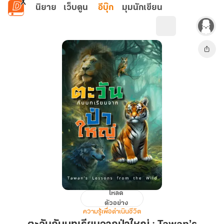
ข้ามไปยังเนื้อหาหลัก
นิยาย
เว็บตูน
อีบุ๊ก
มุมนักเขียน
โหลด
ตะวัน
ตัวอย่าง
กับ
ความรู้เพื่อดำเนินชีวิต
บท