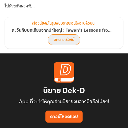
ไปด้วยกันนะครับ
------
นิทานเล่มนี้ใช้ตัวอักษรขนาดใหญ่ให้เด็กๆ อ่านได้สบายตา มีภาพ
เรื่องนี้ยังมีในรูปแบบรายตอนให้อ่านด้วยนะ
ประกอบสวยงาม (ในเล่มมีภาพประกอบในหน้าคู่ การปรับอุปกรณ์อ่าน
ตะวันกับบทเรียนจากป่าใหญ่ : Tawan’s Lessons from the Wild
เป็นแนวนอน หรือเปิดอ่านแบบหน้าคู่จะเห็นภาพสวยงามยิ่งขึ้น)
ติดตามเรื่องนี้
นิยาย Dek-D
App ที่จะทำให้คุณอ่านนิยายจนวางมือถือไม่ลง!
ดาวน์โหลดแอป