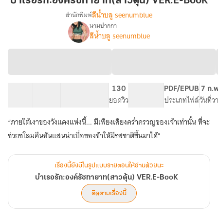
บำเรอรัก:องค์รัชทายาท(สาวดุ้น) VER.E-BooK
ดุ้น)
สีน้ำบลู seenumblue
สำนักพิมพ์
VER.E-
นามปากกา
เรื่อง
BooK
สีน้ำบลู seenumblue
บำเรอ
รัก:องค์
รัชทายาท(สาว
ดุ้น)
VER.E-
BooK
24 ตอน
52.14K
190
130
PG ทั่วไป
PDF/EPUB
7 ก.
สารบัญ
จำนวนคำ
จำนวนหน้า (A5)
ยอดวิว
ระดับเนื้อหา
ประเภทไฟล์
วันที่
“ภายใต้เงาของวังแดงแห่งนี้... มีเพียงเสียงคร่ำครวญของเจ้าเท่านั้น ที่จะ
ช่วยชโลมคืนอันแสนน่าเบื่อของข้าให้มีรสชาติขึ้นมาได้”
เรื่องนี้ยังมีในรูปแบบรายตอนให้อ่านด้วยนะ
บำเรอรัก:องค์รัชทายาท(สาวดุ้น) VER.E-BooK
ติดตามเรื่องนี้