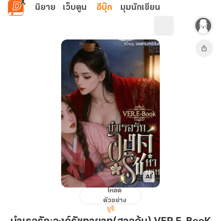
ข้ามไปยังเนื้อหาหลัก
นิยาย
เว็บตูน
อีบุ๊ก
มุมนักเขียน
โหลด
บำเรอ
ตัวอย่าง
รัก:องค์
ยูริ
รัชทายาท(สาว