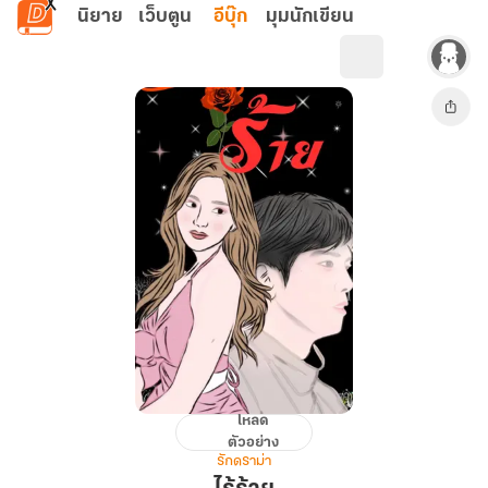
ข้ามไปยังเนื้อหาหลัก
นิยาย
เว็บตูน
อีบุ๊ก
มุมนักเขียน
โหลด
ไร้
ตัวอย่าง
ร้าย
รักดราม่า