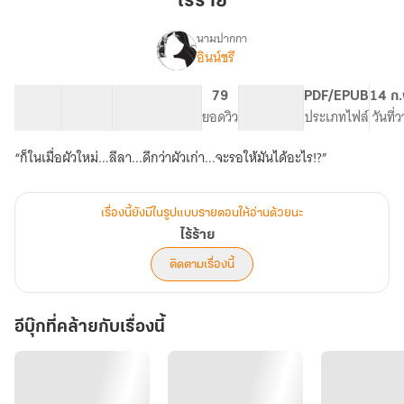
ไร้ร้าย
นามปากกา
อินน์ชรี
เรื่อง
ไร้
ร้าย
41 ตอน
76.11K
218
79
PG ทั่วไป
PDF/EPUB
14 ก.
สารบัญ
จำนวนคำ
จำนวนหน้า (A5)
ยอดวิว
ระดับเนื้อหา
ประเภทไฟล์
วันที่
“ก็ในเมื่อผัวใหม่...ลีลา...ดีกว่าผัวเก่า...จะรอให้มันได้อะไร!?”
เรื่องนี้ยังมีในรูปแบบรายตอนให้อ่านด้วยนะ
ไร้ร้าย
ติดตามเรื่องนี้
อีบุ๊กที่คล้ายกับเรื่องนี้