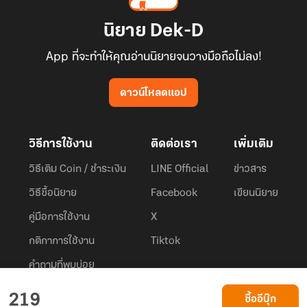
นิยาย Dek-D
App ที่จะทำให้คุณอ่านนิยายจนวางมือถือไม่ลง!
ดาวน์โหลดแอป
วิธีการใช้งาน
ติดต่อเรา
เพิ่มเติม
วิธีเติม Coin / ชำระเงิน
LINE Official
ข่าวสาร
วิธีซื้อนิยาย
Facebook
เขียนนิยาย
คู่มือการใช้งาน
X
กติกาการใช้งาน
Tiktok
คำถามที่พบบ่อย
Dek-D.com ใช้คุกกี้เพื่อพัฒนาประสบการณ์ของ ผู้ใช้ให้ดียิ่งขึ้น
219
ซื้ออีบุ๊ก
ยอมรับ