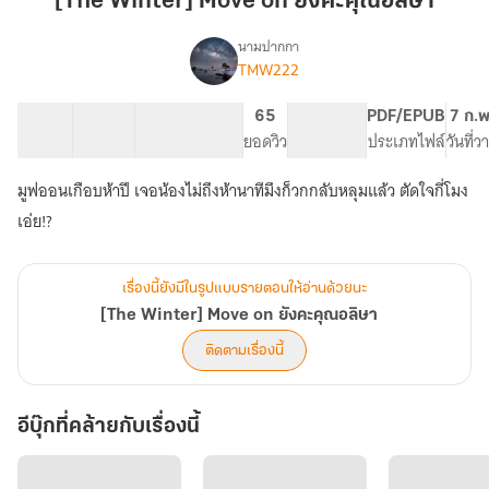
[The Winter] Move on ยังคะคุณอลิษา
on
ยัง
นามปากกา
TMW222
[The
คะ
เรื่อง
Winter]
คุณ
Move
27 ตอน
61.22K
373
65
PG ทั่วไป
PDF/EPUB
7 ก.พ
อ
on
สารบัญ
จำนวนคำ
จำนวนหน้า (A5)
ยอดวิว
ระดับเนื้อหา
ประเภทไฟล์
วันที่
ลิษา
ยัง
คะ
มูฟออนเกือบห้าปี เจอน้องไม่ถึงห้านาทีมึงก็วกกลับหลุมแล้ว ตัดใจกี่โมง
คุณ
เอ่ย!?
อ
ลิษา
เรื่องนี้ยังมีในรูปแบบรายตอนให้อ่านด้วยนะ
[The Winter] Move on ยังคะคุณอลิษา
ติดตามเรื่องนี้
อีบุ๊กที่คล้ายกับเรื่องนี้