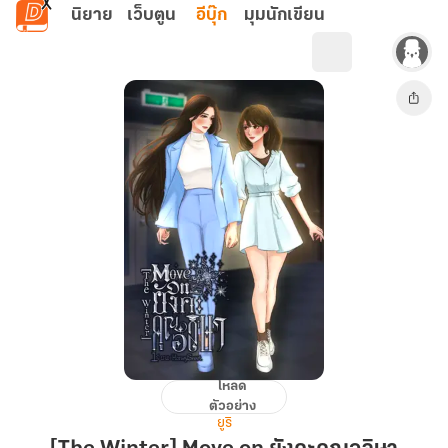
ข้ามไปยังเนื้อหาหลัก
นิยาย
เว็บตูน
อีบุ๊ก
มุมนักเขียน
โหลด
[The
ตัวอย่าง
Winter]
ยูริ
Move