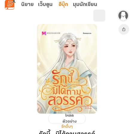
ข้ามไปยังเนื้อหาหลัก
นิยาย
เว็บตูน
อีบุ๊ก
มุมนักเขียน
โหลด
รัก
ตัวอย่าง
นี้...มิได้
รักอื่นๆ
ถาม