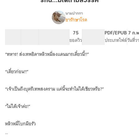
รักนี้...มิได้ถามสวรรค์
สวรรค์
นามปากกา
ยารักษาโรค
เรื่อง
รัก
นี้...มิได้
25 ตอน
48.83K
299
75
PG ทั่วไป
PDF/EPUB
7 ก.
ถาม
สารบัญ
จำนวนคำ
จำนวนหน้า (A5)
ยอดวิว
ระดับเนื้อหา
ประเภทไฟล์
วันที่
สวรรค์
“ทหาร! ส่งเทพธิดาหลิวหมี่ลงแดนมารเดี๋ยวนี้!!”
“เดี๋ยวก่อน!!”
“เจ้าเป็นถึงบุตรีเทพสงคราม แค่นี้จะทำไม่ได้เชียวหรือ?”
“ไม่ได้เจ้าค่ะ!”
หลิวหมี่โบกมือรัว