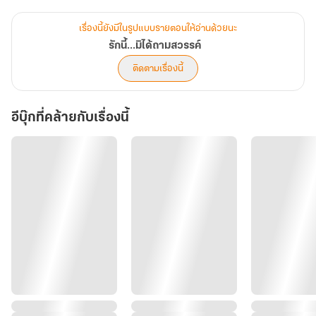
“ข้าเสกกระต่ายยังได้เต่า จะเอาอะไรไปสู้กับจอมมารกันเล่าเจ้าคะ?!”
เรื่องนี้ยังมีในรูปแบบรายตอนให้อ่านด้วยนะ
อยากกรี๊ดก็สาย อยากหนีก็ไม่ทัน เพราะคำสั่งจากสวรรค์…ไม่มีคำว่า
รักนี้...มิได้ถามสวรรค์
ยกเลิก
ติดตามเรื่องนี้
จากเทพธิดาน้อยผู้ไม่ได้เรื่องได้ราว สู่แดนมารที่ใครๆ ก็อยากหนี
อีบุ๊กที่คล้ายกับเรื่องนี้
และจาก ภารกิจปราบจอมมาร สู่เรื่องวุ่นวายที่ไม่มีใครเขียนไว้ในตำรา
หลิวหมี่ไม่รู้เลยว่า การถูกส่งลงแดนมารครั้งนี้จะเปลี่ยนชีวิตของนางไป
ตลอดกาลและอาจ…เปลี่ยนตอนจบของทั้งสามโลกด้วยเช่นกัน