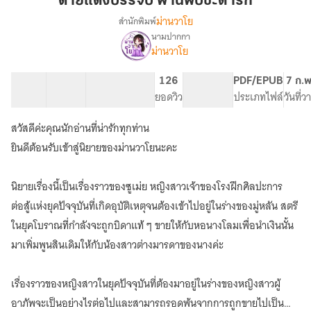
ด้ายแดงบรรจบ พานพบชะตารัก
พาน
ม่านวาโย
สำนักพิมพ์
พบ
นามปากกา
เรื่อง
ชะตา
ม่านวาโย
ด้าย
รัก
แดง
บรรจบ
27 ตอน
29.11K
219
126
PG ทั่วไป
PDF/EPUB
7 ก.พ
พาน
สารบัญ
จำนวนคำ
จำนวนหน้า (A5)
ยอดวิว
ระดับเนื้อหา
ประเภทไฟล์
วันที่
พบ
ชะตา
สวัสดีค่ะคุณนักอ่านที่น่ารักทุกท่าน
รัก
ยินดีต้อนรับเข้าสู่นิยายของม่านวาโยนะคะ
นิยายเรื่องนี้เป็นเรื่องราวของซูเม่ย หญิงสาวเจ้าของโรงฝึกศิลปะการ
ต่อสู้แห่งยุคปัจจุบันที่เกิดอุบัติเหตุจนต้องเข้าไปอยู่ในร่างของมู่หลัน สตรี
ในยุคโบราณที่กำลังจะถูกบิดาแท้ ๆ ขายให้กับหอนางโลมเพื่อนำเงินนั้น
มาเพิ่มพูนสินเดิมให้กับน้องสาวต่างมารดาของนางค่ะ
เรื่องราวของหญิงสาวในยุคปัจจุบันที่ต้องมาอยู่ในร่างของหญิงสาวผู้
อาภัพจะเป็นอย่างไรต่อไปและสามารถรอดพ้นจากการถูกขายไปเป็น