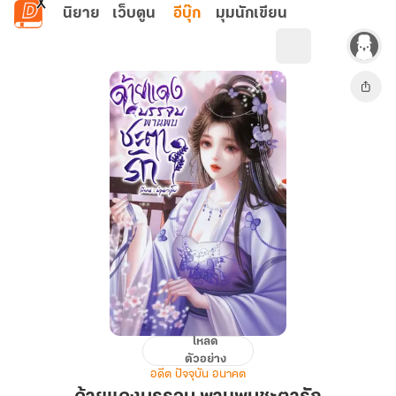
ข้ามไปยังเนื้อหาหลัก
นิยาย
เว็บตูน
อีบุ๊ก
มุมนักเขียน
โหลด
ด้าย
ตัวอย่าง
แดง
อดีต ปัจจุบัน อนาคต
บรรจบ