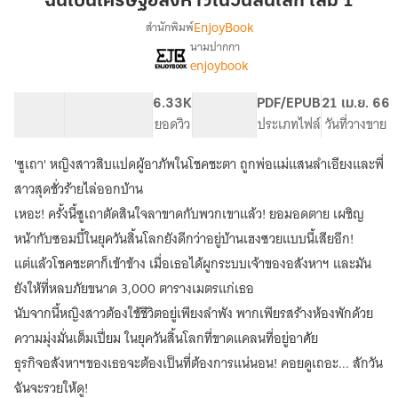
ฉันเป็นเศรษฐีอสังหาฯในวันสิ้นโลก เล่ม 1
อสัง
EnjoyBook
สำนักพิมพ์
หาฯ
นามปากกา
[จบ]
เรื่อง
ใน
enjoybook
ฉัน
วัน
เป็น
สิ้น
98.42K
666
6.33K
PG ทั่วไป
PDF/EPUB
21 เม.ย. 66
เศรษฐี
โลก
จำนวนคำ
จำนวนหน้า (A5)
ยอดวิว
ระดับเนื้อหา
ประเภทไฟล์
วันที่วางขาย
อสัง
เล่ม
หาฯ
ใน
'ซูเถา' หญิงสาวสิบแปดผู้อาภัพในโชคชะตา ถูกพ่อแม่แสนลำเอียงและพี่
1
วัน
สาวสุดชั่วร้ายไล่ออกบ้าน
สิ้น
เหอะ! ครั้งนี้ซูเถาตัดสินใจลาขาดกับพวกเขาแล้ว! ยอมอดตาย เผชิญ
โลก
หน้ากับซอมบี้ในยุควันสิ้นโลกยังดีกว่าอยู่บ้านเฮงซวยแบบนี้เสียอีก!
แต่แล้วโชคชะตาก็เข้าข้าง เมื่อเธอได้ผูกระบบเจ้าของอสังหาฯ และมัน
ยังให้ที่หลบภัยขนาด 3,000 ตารางเมตรแก่เธอ
นับจากนี้หญิงสาวต้องใช้ชีวิตอยู่เพียงลำพัง พากเพียรสร้างห้องพักด้วย
ความมุ่งมั่นเต็มเปี่ยม ในยุควันสิ้นโลกที่ขาดแคลนที่อยู่อาศัย
ธุรกิจอสังหาฯของเธอจะต้องเป็นที่ต้องการแน่นอน! คอยดูเถอะ... สักวัน
ฉันจะรวยให้ดู!