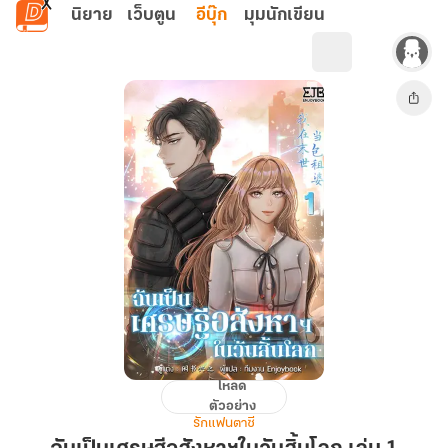
ข้ามไปยังเนื้อหาหลัก
นิยาย
เว็บตูน
อีบุ๊ก
มุมนักเขียน
โหลด
ฉัน
ตัวอย่าง
เป็น
รักแฟนตาซี
เศรษฐี