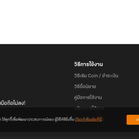
วิธีการใช้งาน
วิธีเติม Coin / ชำระเงิน
วิธีซื้อนิยาย
คู่มือการใช้งาน
มือถือไม่ลง!
กติกาการใช้งาน
้คุกกี้เพื่อพัฒนาประสบการณ์ของ ผู้ใช้ให้ดียิ่งขึ้น
เรียนรู้เพิ่มเติมที่นี่
ย
คำถามที่พบบ่อย