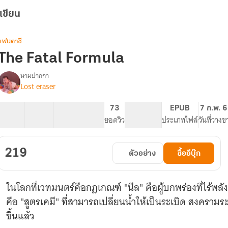
เขียน
แฟนตาซี
The Fatal Formula
นามปากกา
Lost eraser
The
รื่อง
fatal
formula
30 ตอน
33.56K
211
73
PG ทั่วไป
EPUB
7 ก.พ. 
สูตร
สารบัญ
จำนวนคำ
จำนวนหน้า (A5)
ยอดวิว
ระดับเนื้อหา
ประเภทไฟล์
วันที่วางข
ลับแล
กลม
หายใจ
219
ตัวอย่าง
ซื้ออีบุ๊ก
ในโลกที่เวทมนตร์คือกฎเกณฑ์ "นีล" คือผู้บกพร่องที่ไร้พลังเวทย
คือ "สูตรเคมี" ที่สามารถเปลี่ยนน้ำให้เป็นระเบิด สงคราม
ขึ้นแล้ว