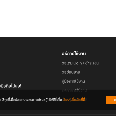
วิธีการใช้งาน
วิธีเติม Coin / ชำระเงิน
วิธีซื้อนิยาย
คู่มือการใช้งาน
มือถือไม่ลง!
กติกาการใช้งาน
้คุกกี้เพื่อพัฒนาประสบการณ์ของ ผู้ใช้ให้ดียิ่งขึ้น
เรียนรู้เพิ่มเติมที่นี่
ย
คำถามที่พบบ่อย