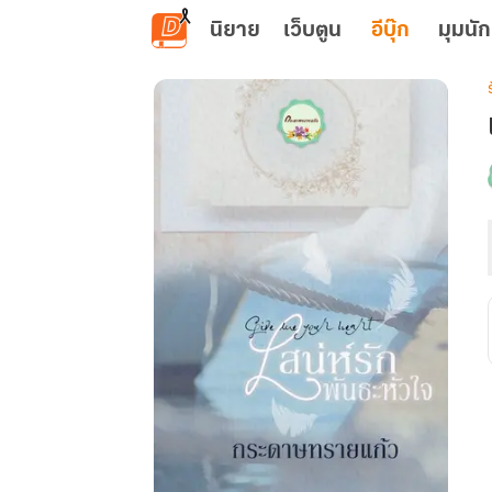
ข้ามไปยังเนื้อหาหลัก
นิยาย
เว็บตูน
อีบุ๊ก
มุมนัก
เ