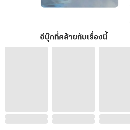
เสน่ห์
รัก
พันธะ
หัวใจ
อีบุ๊กที่คล้ายกับเรื่องนี้