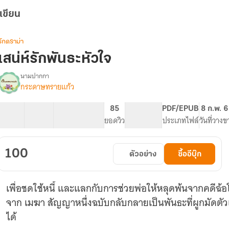
เขียน
รักดราม่า
เสน่ห์รักพันธะหัวใจ
นามปากกา
กระดาษทรายแก้ว
รื่อง
เสน่ห์
รัก
19 ตอน
77.86K
280
85
PG ทั่วไป
PDF/EPUB
8 ก.พ. 
พันธะ
สารบัญ
จำนวนคำ
จำนวนหน้า (A5)
ยอดวิว
ระดับเนื้อหา
ประเภทไฟล์
วันที่วางข
หัวใจ
(จบ
แล้ว)
100
ตัวอย่าง
ซื้ออีบุ๊ก
เพื่อชดใช้หนี้ และแลกกับการช่วยพ่อให้หลุดพ้นจากคดีฉ้อโ
จาก เมฆา สัญญาหนึ่งฉบับกลับกลายเป็นพันธะที่ผูกมัดตั