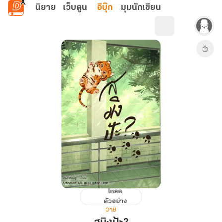
ข้ามไปยังเนื้อหาหลัก
นิยาย
เว็บตูน
อีบุ๊ก
มุมนักเขียน
โหลด
สมิง
ตัวอย่าง
ป้ะ?
วาย