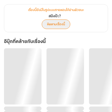
"ถ้าวันนี้ปากมึงไม่แตกก็อย่ามาเรียกกูว่าบิ๊ก!"
เรื่องนี้ยังมีในรูปแบบรายตอนให้อ่านด้วยนะ
สมิงป้ะ?
"งั้นกูควรเรียกมึงว่าอะไรดีล่ะ" *ยึดตัวอีกฝ่ายแน่น*
ติดตามเรื่องนี้
"ปล่อยกูนะโว้ย ไอ้แรงควาย!"
อีบุ๊กที่คล้ายกับเรื่องนี้
"งั้นให้เรียกว่าที่รักหรือดาร์ลิ่งดี"