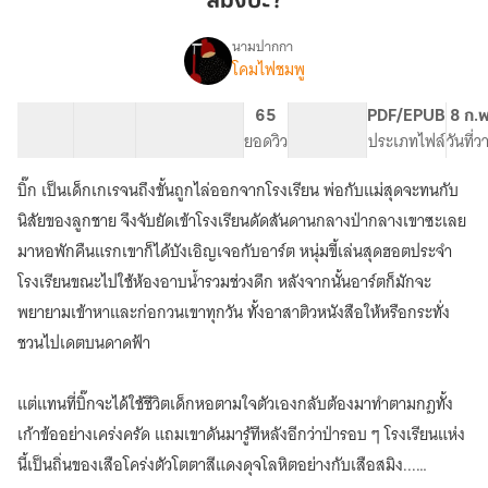
สมิงป้ะ?
นามปากกา
โคมไฟชมพู
เรื่อง
สมิง
ป้ะ?
31 ตอน
63.57K
359
65
PG ทั่วไป
PDF/EPUB
8 ก.
สารบัญ
จำนวนคำ
จำนวนหน้า (A5)
ยอดวิว
ระดับเนื้อหา
ประเภทไฟล์
วันที่
บิ๊ก เป็นเด็กเกเรจนถึงขั้นถูกไล่ออกจากโรงเรียน พ่อกับแม่สุดจะทนกับ
นิสัยของลูกชาย จึงจับยัดเข้าโรงเรียนดัดสันดานกลางป่ากลางเขาซะเลย
มาหอพักคืนแรกเขาก็ได้บังเอิญเจอกับอาร์ต หนุ่มขี้เล่นสุดฮอตประจำ
โรงเรียนขณะไปใช้ห้องอาบน้ำรวมช่วงดึก หลังจากนั้นอาร์ตก็มักจะ
พยายามเข้าหาและก่อกวนเขาทุกวัน ทั้งอาสาติวหนังสือให้หรือกระทั่ง
ชวนไปเดตบนดาดฟ้า
แต่แทนที่บิ๊กจะได้ใช้ชีวิตเด็กหอตามใจตัวเองกลับต้องมาทำตามกฎทั้ง
เก้าข้ออย่างเคร่งครัด แถมเขาดันมารู้ทีหลังอีกว่าป่ารอบ ๆ โรงเรียนแห่ง
นี้เป็นถิ่นของเสือโคร่งตัวโตตาสีแดงดุจโลหิตอย่างกับเสือสมิง...