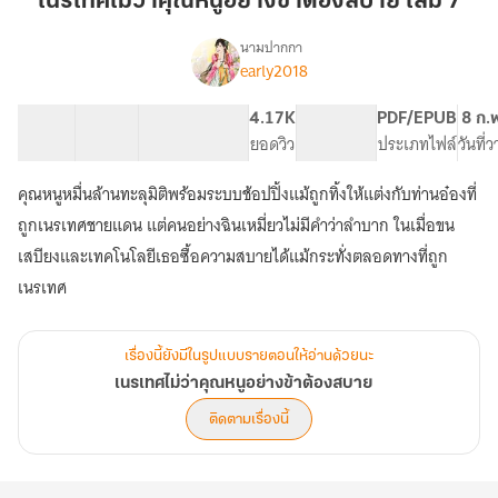
เนรเทศไม่ว่าคุณหนูอย่างข้าต้องสบาย เล่ม 7
คุณ
หนู
นามปากกา
early2018
เรื่อง
อย่าง
เนรเทศ
ข้า
ไม่
37 ตอน
97.24K
505
4.17K
PG ทั่วไป
PDF/EPUB
8 ก.
ต้อง
ว่า
สารบัญ
จำนวนคำ
จำนวนหน้า (A5)
ยอดวิว
ระดับเนื้อหา
ประเภทไฟล์
วันที่
สบาย
คุณ
หนู
เล่ม
คุณหนูหมื่นล้านทะลุมิติพร้อมระบบช้อปปิ้งแม้ถูกทิ้งให้แต่งกับท่านอ๋องที่
อย่าง
7
ข้า
ถูกเนรเทศชายแดน แต่คนอย่างฉินเหมี่ยวไม่มีคำว่าลำบาก ในเมื่อขน
ต้อง
เสบียงและเทคโนโลยีเธอซื้อความสบายได้แม้กระทั่งตลอดทางที่ถูก
สบาย
เนรเทศ
เรื่องนี้ยังมีในรูปแบบรายตอนให้อ่านด้วยนะ
เนรเทศไม่ว่าคุณหนูอย่างข้าต้องสบาย
ติดตามเรื่องนี้