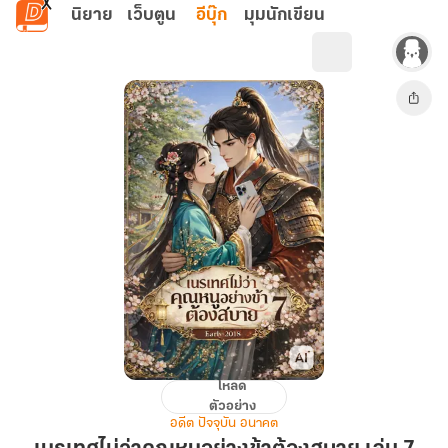
ข้ามไปยังเนื้อหาหลัก
นิยาย
เว็บตูน
อีบุ๊ก
มุมนักเขียน
โหลด
เนรเทศ
ตัวอย่าง
ไม่
อดีต ปัจจุบัน อนาคต
ว่า