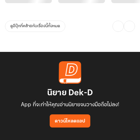
รสรินมองก้อนเนื้อนั้นแล้วจู่ๆ ก็รู้สึกเหมือนกลิ่นมันเปลี่ยนไปกลิ่นวากิวที่
เคยหอมหวน บัดนี้กลับเหม็นสาบเหมือนถุงเท้าที่ไอ้จ่อยไม่ได้ซักมาสาม
ปี!
ดูอีบุ๊กที่คล้ายกับเรื่องนี้ทั้งหมด
"อุ๊บ!..." รสรินรีบตะครุบปากตัวเอง ใบหน้าสวยบิดเบี้ยว
"สะใภ้ เป็นอะไรไป? หรือว่าเชฟทำไม่อร่อย" อัยชาถามด้วยความเป็นห่วง
"รส... รสแค่รู้สึกว่าน้ำหอมของสิงห์วันนี้มันเหม็นมากเลยค่ะ" รสรินพูด
พลางโบกมือไล่กลิ่น "เหมือนกลิ่นปลาเค็มค้างคืนเลย"
นิยาย Dek-D
สิงหราชหน้าเหวอ ดมจักแร้ตัวเองอย่างเสียเซลฟ์ "รสจ๋า นี่น้ำหอมขวด
App ที่จะทำให้คุณอ่านนิยายจนวางมือถือไม่ลง!
ละหมื่นที่รสซื้อให้สิงห์เองกะมือเลยนะ"
ดาวน์โหลดแอป
ยังไม่ทันที่สิงหราชจะแก้ตัว เชฟเดินเข้ามาเสิร์ฟซุปมิโซะร้อนๆ ทันทีที่
กลิ่นควันลอยเข้าจมูก รสรินที่เคยนิ่งสงบดุจนินจาสาวกลับลุกพรวดขึ้น