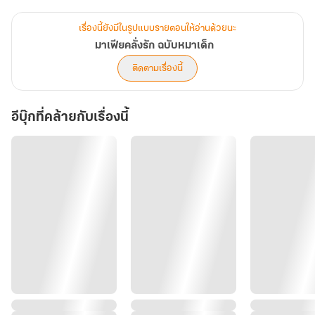
ชีวิตเพราะอุบัติเหตุ ก็นั่นละนะชีวิตของมาเฟียที่สิงหราช(อากิระ คือชื่อ
ญี่ปุ่นดั่งเดิมของผมเอง)
เรื่องนี้ยังมีในรูปแบบรายตอนให้อ่านด้วยนะ
มีอีกเรื่องหนึ่งคือ เพื่อนพ่อที่จ้องจะงาบเมียผมตลอดเวลาเป็นตัวท็อป
มาเฟียคลั่งรัก ฉบับหมาเด็ก
หล่อรวยระดับไดเมียวอาริวอิจิ
ติดตามเรื่องนี้
และที่สำคัญ... นายน้อยคุโรซาวะ(ลูกชายหัวแก้วหัวแหวนของผมเอง) ที่
อีบุ๊กที่คล้ายกับเรื่องนี้
ดันเรียกชื่อคนอื่นเป็นคำแรกที่ไม่ใช่คำว่าพ่อ! หวังว่าทุกคนจะเอ็นดูชีวิต
มาเฟียอย่างผมนะ
บนโต๊ะอาหารค่ำที่จัดเต็มไปด้วยปลาดิบเกรดพรีเมียมและสาเกชั้นยอด
สิงหราชนั่งยืดอกเอาใจภรรยาเต็มที่ แต่ฝั่งรสรินกลับนั่งหน้าซีด เธอไม่ได้
แตะต้องโอโทโร่ของโปรดเลยแม้แต่นิดเดียว
"รส... ลองชิมเนื้อวากิวเอฟไฟว์นี่สิครับ สิงห์สั่งตรงมาจากโกเบเพื่อรส
เลยนะ" สิงหราชคีบเนื้อนุ่มชุ่มฉ่ำไปวางบนจานเมียจ๋า