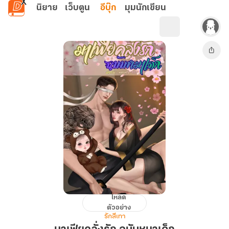
ข้ามไปยังเนื้อหาหลัก
นิยาย
เว็บตูน
อีบุ๊ก
มุมนักเขียน
โหลด
มาเฟีย
ตัวอย่าง
คลั่ง
รักสีเทา
รัก