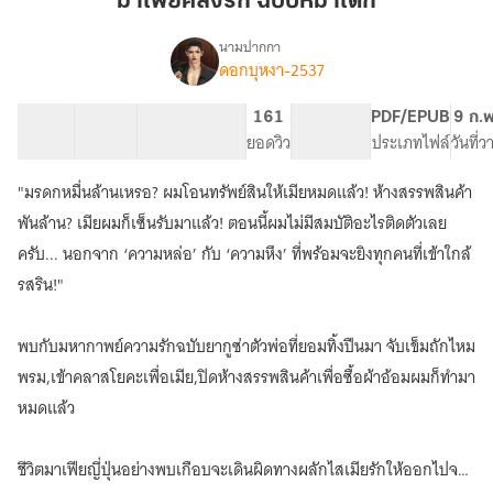
มาเฟียคลั่งรัก ฉบับหมาเด็ก
ฉบับ
หมา
นามปากกา
ดอกบุหงา-2537
เรื่อง
เด็ก
มาเฟีย
คลั่ง
57 ตอน
62.64K
333
161
PG ทั่วไป
PDF/EPUB
9 ก.
รัก
สารบัญ
จำนวนคำ
จำนวนหน้า (A5)
ยอดวิว
ระดับเนื้อหา
ประเภทไฟล์
วันที่
ฉบับ
หมา
"มรดกหมื่นล้านเหรอ? ผมโอนทรัพย์สินให้เมียหมดแล้ว! ห้างสรรพสินค้า
เด็ก
พันล้าน? เมียผมก็เซ็นรับมาแล้ว! ตอนนี้ผมไม่มีสมบัติอะไรติดตัวเลย
ครับ... นอกจาก ‘ความหล่อ’ กับ ‘ความหึง’ ที่พร้อมจะยิงทุกคนที่เข้าใกล้
รสริน!"
พบกับมหากาพย์ความรักฉบับยากูซ่าตัวพ่อที่ยอมทิ้งปืนมา จับเข็มถักไหม
พรม,เข้าคลาสโยคะเพื่อเมีย,ปิดห้างสรรพสินค้าเพื่อซื้อผ้าอ้อมผมก็ทำมา
หมดแล้ว
ชีวิตมาเฟียญี่ปุ่นอย่างพบเกือบจะเดินผิดทางผลักไสเมียรักให้ออกไปจาก