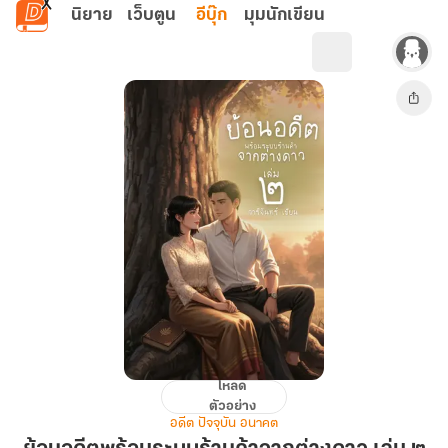
ข้ามไปยังเนื้อหาหลัก
นิยาย
เว็บตูน
อีบุ๊ก
มุมนักเขียน
โหลด
ย้อน
ตัวอย่าง
อดีต
อดีต ปัจจุบัน อนาคต
พร้อม