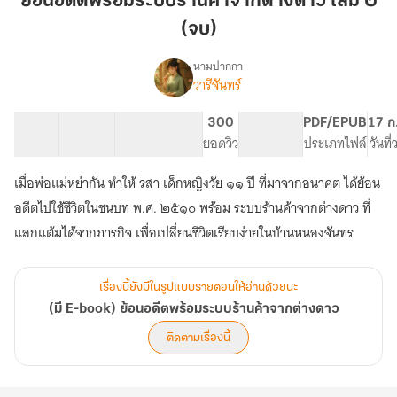
ย้อนอดีตพร้อมระบบร้านค้าจากต่างดาว เล่ม ๒
ระบบ
(จบ)
ร้าน
ค้า
นามปากกา
จาก
วารีจันทร์
(มี
เรื่อง
ต่าง
E-
book)
ดาว
87 ตอน
195.25K
734
300
PG ทั่วไป
PDF/EPUB
17 ก
ย้อน
สารบัญ
จำนวนคำ
เล่ม
จำนวนหน้า (A5)
ยอดวิว
ระดับเนื้อหา
ประเภทไฟล์
วันที
อดีต
๒
พร้อม
เมื่อพ่อแม่หย่ากัน ทำให้ รสา เด็กหญิงวัย ๑๑ ปี ที่มาจากอนาคต ได้ย้อน
(จบ)
ระบบ
อดีตไปใช้ชีวิตในชนบท พ.ศ. ๒๕๑๐ พร้อม ระบบร้านค้าจากต่างดาว ที่
ร้าน
ค้า
แลกแต้มได้จากภารกิจ เพื่อเปลี่ยนชีวิตเรียบง่ายในบ้านหนองจันทร
จาก
ต่าง
ดาว
เรื่องนี้ยังมีในรูปแบบรายตอนให้อ่านด้วยนะ
(มี E-book) ย้อนอดีตพร้อมระบบร้านค้าจากต่างดาว
ติดตามเรื่องนี้