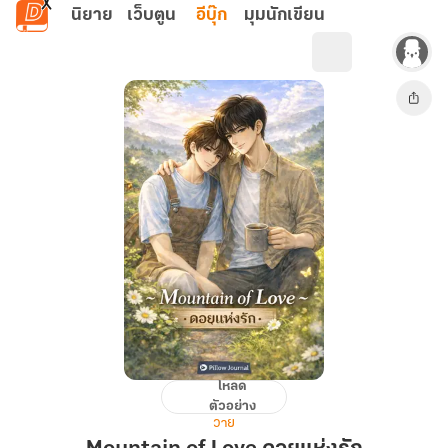
ข้ามไปยังเนื้อหาหลัก
นิยาย
เว็บตูน
อีบุ๊ก
มุมนักเขียน
โหลด
Mountain
ตัวอย่าง
of
วาย
Love