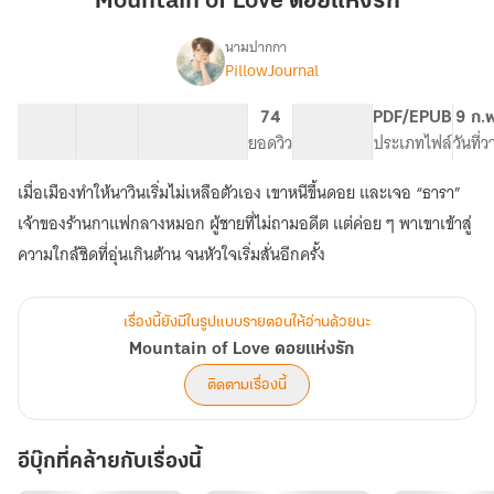
Mountain of Love ดอยแห่งรัก
ดอย
แห่ง
นามปากกา
PillowJournal
Mountain
รัก
เรื่อง
of
Love
39 ตอน
32.67K
452
74
PG ทั่วไป
PDF/EPUB
9 ก.
ดอย
สารบัญ
จำนวนคำ
จำนวนหน้า (A5)
ยอดวิว
ระดับเนื้อหา
ประเภทไฟล์
วันที่
แห่ง
รัก
เมื่อเมืองทำให้นาวินเริ่มไม่เหลือตัวเอง เขาหนีขึ้นดอย และเจอ “ธารา”
เจ้าของร้านกาแฟกลางหมอก ผู้ชายที่ไม่ถามอดีต แต่ค่อย ๆ พาเขาเข้าสู่
ความใกล้ชิดที่อุ่นเกินต้าน จนหัวใจเริ่มสั่นอีกครั้ง
เรื่องนี้ยังมีในรูปแบบรายตอนให้อ่านด้วยนะ
Mountain of Love ดอยแห่งรัก
ติดตามเรื่องนี้
อีบุ๊กที่คล้ายกับเรื่องนี้