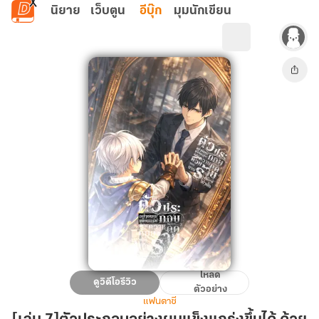
ข้ามไปยังเนื้อหาหลัก
นิยาย
เว็บตูน
อีบุ๊ก
มุมนักเขียน
โหลด
[เล่ม
ดูวิดีโอรีวิว
ตัวอย่าง
7]ตัวประกอบ
แฟนตาซี
อย่าง