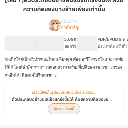
[เล่ม 7]ตัวประกอบอย่างผมแข็งแกร่งขึ้นได้ ด้วย
ผม
ความคิดของนางร้ายเพียงเท่านั้น
แข็งแกร่ง
ขึ้น
นามปากกา
ได้
กาฬอาสัญ
เรื่อง
ตัวประกอบ
ด้วย
อย่าง
ความ
20 ตอน
32.33K
217
3.09K
PG ทั่วไป
PDF/EPUB
9 ก.
ผม
สารบัญ
จำนวนคำ
คิด
จำนวนหน้า (A5)
ยอดวิว
ระดับเนื้อหา
ประเภทไฟล์
วันที
แข็งแกร่ง
ของ
ขึ้น
ผมเกิดใหม่เป็นตัวประกอบในเกมจีบหนุ่ม ต้องเอาชีวิตรอดในเกมภาคต่อ
นาง
ได้
ด้วย
ร้าย
ให้ได้ โดยใช้ 'บัค' จากการหลอกลวงนางร้าย ที่เปลี่ยนความสามารถของ
ความ
เพียง
คนอื่นได้ เพียงแค่ใช้จินตนาการ
คิด
เท่านั้น
ของ
นาง
เรื่องนี้ยังมีในรูปแบบรายตอนให้อ่านด้วยนะ
ร้าย
เพียง
ตัวประกอบอย่างผมแข็งแกร่งขึ้นได้ ด้วยความคิดของนางร้ายเพียงเท่านั้น
เท่านั้น
ติดตามเรื่องนี้