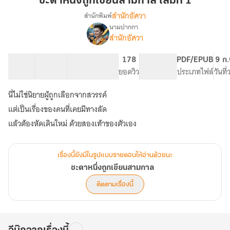
ชะตาหนึ่งถูกเขียนสามกาล เล่มที่ 1
เขียน
สำนักอัศวา
สำนักพิมพ์
สาม
นามปากกา
เรื่อง
กาล
สำนักอัศวา
ชะตา
เล่ม
หนึ่ง
ที่
ถูก
40 ตอน
119.44K
510
178
PG ทั่วไป
PDF/EPUB
9 ก.
1
เขียน
สารบัญ
จำนวนคำ
จำนวนหน้า (A5)
ยอดวิว
ระดับเนื้อหา
ประเภทไฟล์
วันที
สาม
กาล
นี่ไม่ใช่นิยายผู้ถูกเลือกจากสวรรค์
แต่เป็นเรื่องของคนที่เคยมีทางลัด
แล้วต้องหัดเดินใหม่ ด้วยสองเท้าของตัวเอง
เรื่องนี้ยังมีในรูปแบบรายตอนให้อ่านด้วยนะ
ชะตาหนึ่งถูกเขียนสามกาล
ติดตามเรื่องนี้