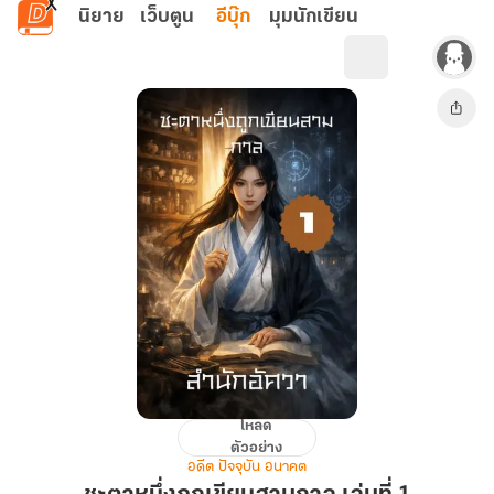
ข้ามไปยังเนื้อหาหลัก
นิยาย
เว็บตูน
อีบุ๊ก
มุมนักเขียน
โหลด
ชะตา
ตัวอย่าง
หนึ่ง
อดีต ปัจจุบัน อนาคต
ถูก