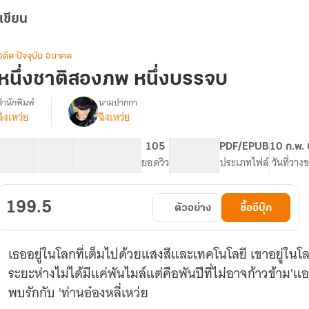
เขียน
อดีต ปัจจุบัน อนาคต
หนึ่งชาติสองภพ หนึ่งบรรจบ
สำนักพิมพ์
นามปากกา
ฉิงเหว่ย
ฉิงเหว่ย
รื่อง
หนึ่ง
ชาติ
45 ตอน
99.25K
565
105
PG ทั่วไป
PDF/EPUB
10 ก.พ.
สอง
สารบัญ
จำนวนคำ
จำนวนหน้า (A5)
ยอดวิว
ระดับเนื้อหา
ประเภทไฟล์
วันที่วาง
ภพ
หนึ่ง
บรรจบ
199.5
ตัวอย่าง
ซื้ออีบุ๊ก
(มี
E-
Book)
เธออยู่ในโลกที่เต็มไปด้วยแสงสีและเทคโนโลยี เขาอยู่ใ
ระยะห่างไม่ได้มีแค่พันไมล์แต่คือพันปีที่ไม่อาจก้าวข้าม
พบรักกับ 'ท่านอ๋องหลี่เหว่ย