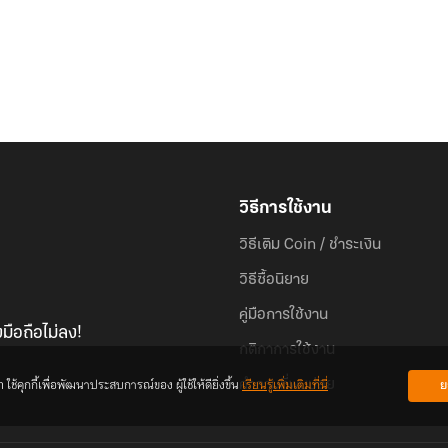
วิธีการใช้งาน
วิธีเติม Coin / ชำระเงิน
วิธีซื้อนิยาย
คู่มือการใช้งาน
มือถือไม่ลง!
กติกาการใช้งาน
้คุกกี้เพื่อพัฒนาประสบการณ์ของ ผู้ใช้ให้ดียิ่งขึ้น
เรียนรู้เพิ่มเติมที่นี่
ย
คำถามที่พบบ่อย