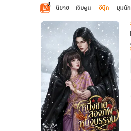
ข้ามไปยังเนื้อหาหลัก
นิยาย
เว็บตูน
อีบุ๊ก
มุมนัก
เ