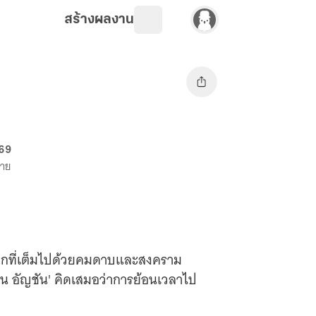
สร้างผลงาน
 69
ขาย
นโลกที่เต็มไปด้วยคมดาบและสงคราม
'แอน อัญชัน' คิดเสมอว่าการย้อนเวลาไป