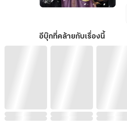
หนึ่ง
ชาติ
สอง
ภพ
อีบุ๊กที่คล้ายกับเรื่องนี้
หนึ่ง
บรรจบ