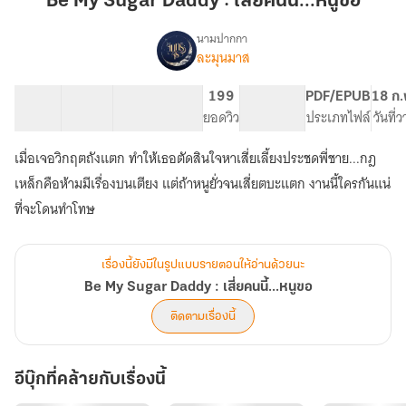
Be My Sugar Daddy : เสี่ยคนนี้...หนูขอ
Daddy
:
นามปากกา
ละมุนมาส
Be
เสี่ย
เรื่อง
My
คน
Sugar
19 ตอน
68.29K
243
199
PG ทั่วไป
PDF/EPUB
18 ก.
นี้...หนู
Daddy
สารบัญ
จำนวนคำ
จำนวนหน้า (A5)
ยอดวิว
ระดับเนื้อหา
ประเภทไฟล์
วันที่
ขอ
:
เสี่ย
เมื่อเจอวิกฤตถังแตก ทำให้เธอตัดสินใจหาเสี่ยเลี้ยงประชดพี่ชาย...กฎ
คน
เหล็กคือห้ามมีเรื่องบนเตียง แต่ถ้าหนูยั่วจนเสี่ยตบะแตก งานนี้ใครกันแน่
นี้...หนู
ขอ
ที่จะโดนทำโทษ
เรื่องนี้ยังมีในรูปแบบรายตอนให้อ่านด้วยนะ
Be My Sugar Daddy : เสี่ยคนนี้...หนูขอ
ติดตามเรื่องนี้
อีบุ๊กที่คล้ายกับเรื่องนี้