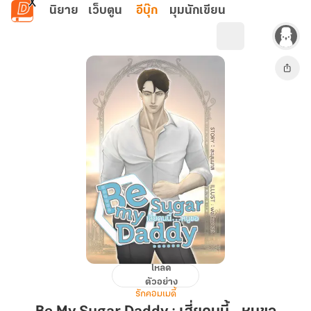
ข้ามไปยังเนื้อหาหลัก
นิยาย
เว็บตูน
อีบุ๊ก
มุมนักเขียน
โหลด
Be
ตัวอย่าง
My
รักคอมเมดี้
Sugar