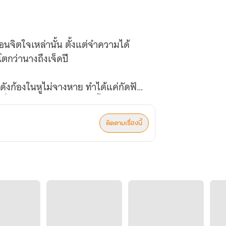
โตกว่านางถึงเจ็ดปี
น
ติดตามเรื่องนี้