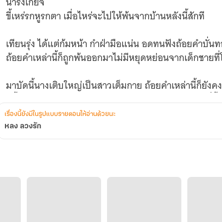
น่ารังเกียจ
ขี้เหร่รกหูรกตา เมื่อไหร่จะไปให้พ้นจากบ้านหลังนี้สักที
เทียนรุ่ง ได้แต่ก้มหน้า กำฝ่ามือแน่น อดทนฟังถ้อยคำบั่นทอนจิตใจเหล่านั้น ตั้งแต่จำความได้
ถ้อยคำเหล่านี้ก็ถูกพ้นออกมาไม่มีหยุดหย่อนจากเด็กชายที่
มาบัดนี้นางเติบใหญ่เป็นสาวเต็มกาย ถ้อยคำเหล่านี้ก็ยังคงดังก้องในหูไม่จางหาย ทำได้แค่กัดฟัน
กลั้นใจไม่ให้สวนคำพูดร้ายๆกลับไป ในสายตาของชายที่ขึ้นชื่อว่าเป็นลูกเจ้าของบ้านนั้น นางก็เป็น
แค่เพียงฝุ่นผงรกหูขวางตามาอาศัยเกาะบ้านเขาอยู่ก็เท่านั้
เรื่องนี้ยังมีในรูปแบบรายตอนให้อ่านด้วยนะ
หลง ลวงรัก
หล่อเหลา
ร่ำรวย
ใจดำ
จอมหลอกลวง
และคงจะขาดไม่ได้เรื่องปากคอที่เราะร้ายยิ่งกว่าอะไร ขัดกับใบหน้าที่คมราวกับเทพบุตรในนิยาย
ปรัมปราของกรีก