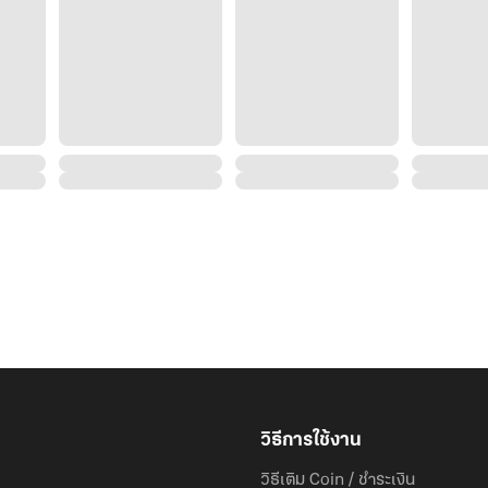
ฌนะปณัย ตั้งแต่ผู้หญิงคนนั้นเข้ามาในบ้าน ไม่มีเลยสักครั้งที่เขาจะหายใจได้เต็มปอด ยิ่งนับวัน
เด็กสาวที่วันวานเป็นเพียงทารกในอ้อมกอดของมารดาเติบใหญ่จนเป็นส
วิธีการใช้งาน
วิธีเติม Coin / ชำระเงิน