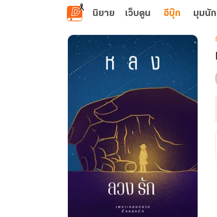
ข้ามไปยังเนื้อหาหลัก
นิยาย
เว็บตูน
อีบุ๊ก
มุมนัก
เ