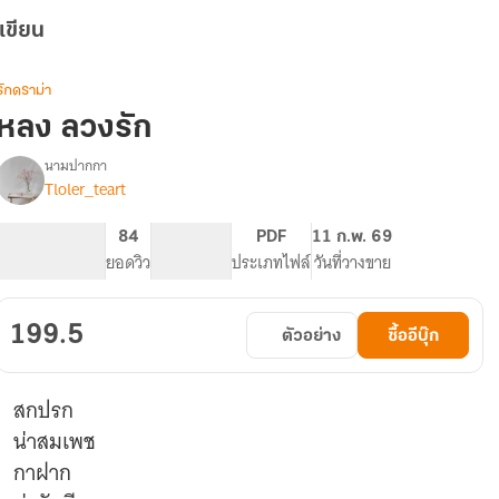
เขียน
รักดราม่า
หลง ลวงรัก
นามปากกา
Tloler_teart
รื่อง
หลง
ลวง
435
84
PG ทั่วไป
PDF
11 ก.พ. 69
รัก
จำนวนหน้า (A5)
ยอดวิว
ระดับเนื้อหา
ประเภทไฟล์
วันที่วางขาย
199.5
ตัวอย่าง
ซื้ออีบุ๊ก
สกปรก
น่าสมเพช
กาฝาก