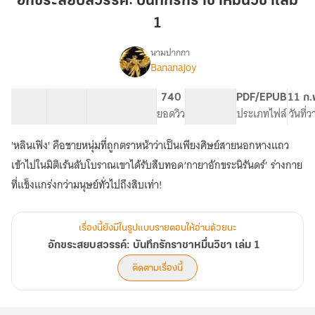
อักขระสยบสวรรค์: บันทึกรักราชาหมื่นวิชาเล่ม
บันทึก
1
รัก
ราชา
นามปากกา
หมื่น
Bananajoy
เรื่อง
อักขระ
วิชา
สยบ
เล่ม
22 ตอน
23.21K
160
740
PG ทั่วไป
PDF/EPUB
11 ก.
สวรรค์:
สารบัญ
จำนวนคำ
1
จำนวนหน้า (A5)
ยอดวิว
ระดับเนื้อหา
ประเภทไฟล์
วันที่
บันทึก
รัก
'หลินเฟิง' คือชายหนุ่มที่ถูกตราหน้าว่าเป็นเพียงศิษย์สายนอกหางแถว
ราชา
หมื่น
เข้าไปในมิติเร้นลับโบราณเขาได้รับสืบทอด‘กายาอักขระนิรันดร์’ ร่างกาย
วิชา
เล่ม
1
เรื่องนี้ยังมีในรูปแบบรายตอนให้อ่านด้วยนะ
อักขระสยบสวรรค์: บันทึกรักราชาหมื่นวิชา เล่ม 1
ติดตามเรื่องนี้