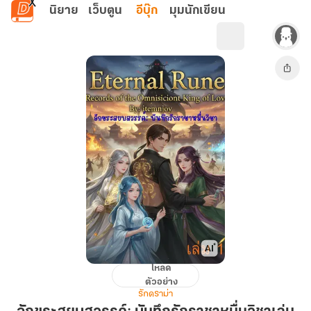
ข้ามไปยังเนื้อหาหลัก
นิยาย
เว็บตูน
อีบุ๊ก
มุมนักเขียน
โหลด
อักขระ
ตัวอย่าง
สยบ
รักดราม่า
สวรรค์: