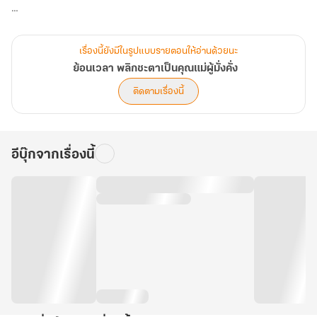
เธอเริ่มเปิดฉากชำระแค้นด้วยแผนการลุ่มลึก สร้างครอบครัวให้อบอุ่น
กินใจ และฟาดฟันศัตรูด้วยบทสนทนาบาดลึกดุดัน จากกระท่อมดิน
เรื่องนี้ยังมีในรูปแบบรายตอนให้อ่านด้วยนะ
ซบเซา สู่คฤหาสน์ที่มั่นคงที่สุดในแผ่นดิน... เธอจะพิสูจน์ให้โลกเห็นว่า
ย้อนเวลา พลิกชะตาเป็นคุณแม่ผู้มั่งคั่ง
ความรู้ทางการแพทย์และพลังอำนาจเงินตรา สามารถเปลี่ยนนรกให้
ติดตามเรื่องนี้
กลายเป็นสรวงสวรรค์ได้ด้วยมือของเธอเอง!
อีบุ๊กจากเรื่องนี้