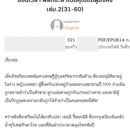
ย้อนเวลา พลิกชะตาเป็นคุณแม่ผู้มั่งคั่ง
ชะตา
เล่ม.2(31-60)
เป็น
คุณ
นามปากกา
แม่
chogcha
เรื่อง
ย้อน
ผู้
เวลา
มั่งคั่ง
30 ตอน
75.38K
558
321
PG ทั่วไป
PDF/EPUB
14 ก.
พลิก
สารบัญ
จำนวนคำ
เล่ม.2(31-
จำนวนหน้า (A5)
ยอดวิว
ระดับเนื้อหา
ประเภทไฟล์
วันที่
ชะตา
60)
เป็น
เรื่องย่อ
คุณ
แม่
ผู้
เมื่ออัจฉริยะแพทย์มหาเศรษฐีผู้กุมทรัพยากรพันล้าน ต้องทะลุมิติมาอยู่
มั่งคั่ง
ในร่าง หญิงแพศยา ผู้สิ้นหวังแห่งหมู่บ้านหมอกเมฆายามปี 1970 ร่างเดิม
ถูกตราหน้าว่าเป็นตัวซวย ลูกแฝดสามถูกรังแกจนปางตาย และสามีผู้
เป็นวีรบุรุษสงครามกลับถูกใส่ร้ายว่าเป็นคนทรยศหนีทัพ!
ทว่าหลินชิงเซวียนไม่ได้มาตัวเปล่า เธอมี จี้หยกมิติ ที่บรรจุเสบียงล้นคลัง
น้ำพุวิเศษรักษาโรค และที่ดินดำเร่งเวลาสมุนไพรพันปี