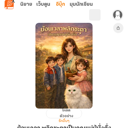
ข้ามไปยังเนื้อหาหลัก
นิยาย
เว็บตูน
อีบุ๊ก
มุมนักเขียน
โหลด
ย้อน
ตัวอย่าง
เวลา
รักอื่นๆ
พลิก