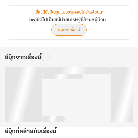
นางงัดทักษะปลายจวักขั้นเทพและกลยุทธ์การค้าเหนือชั้นออกมาวาด
เรื่องนี้ยังมีในรูปแบบรายตอนให้อ่านด้วยนะ
ลวดลาย เริ่มต้นจากกลิ่นหอมยั่วน้ำลายของหมูปิ้งรถเข็น สู่ซาลาเปา
ทะลุมิติไปเป็นแม่ม่ายเศรษฐีที่ท้ายหมู่บ้าน
ทอดน้ำสูตรเด็ดที่กัดแล้วน้ำซุปพุ่งทะลัก เป้าหมายสูงสุดคือการขุน
ติดตามเรื่องนี้
ลูกชายตัวน้อยให้กลับมาจ้ำม่ำแก้มยุ้ยน่าฟัด และตบหน้าบรรดาญาติมิตร
จอมดูถูกด้วยก้อนทองคำที่กองท่วมหัว
อีบุ๊กจากเรื่องนี้
ทว่า…เส้นทางเศรษฐีนีกลับต้องสะดุด เมื่อ 'กู้เหว่ย' สามีที่ใครต่างนึกว่า
กลายเป็นศพในสนามรบไปแล้ว จู่ๆ ก็โผล่มาล้มตึงอยู่หน้าบ้านในสภาพ
ขอทานขาเป๋! ทว่าภายใต้คราบสกปรกมอมแมม กลับซ่อนใบหน้าหล่อ
เหลาคมคายและแผ่รังสีอำมหิตกดดันผู้คน
หลินซีจำใจเก็บ 'ของเหลือ' ชิ้นนี้มาเลี้ยงดูหวังใช้งานเยี่ยงทาส โดยหารู้ไม่
ว่าชายหนุ่มผู้นี้แท้จริงคือ "แม่ทัพปีศาจ" ผู้กุมอำนาจล้นฟ้าที่กำลังหลบ
หนีการลอบสังหาร!
อีบุ๊กที่คล้ายกับเรื่องนี้