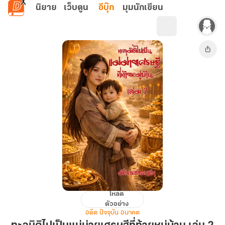
ข้ามไปยังเนื้อหาหลัก
นิยาย
เว็บตูน
อีบุ๊ก
มุมนักเขียน
โหลด
ทะลุ
ตัวอย่าง
มิติ
อดีต ปัจจุบัน อนาคต
ไป