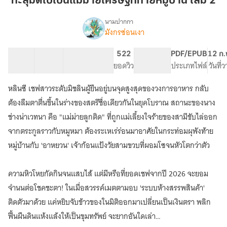
ทะลุมิติไปเป็นแม่ม่ายเศรษฐีที่ท้ายหมู่บ้าน เล่ม 2
เป็น
แม่
นามปากกา
มังกรซ่อนเงา
เรื่อง
ม่าย
ทะลุ
เศรษฐี
มิติ
16 ตอน
35.64K
153
522
PG ทั่วไป
PDF/EPUB
12 ก.
ที่
ไป
สารบัญ
จำนวนคำ
จำนวนหน้า (A5)
ยอดวิว
ระดับเนื้อหา
ประเภทไฟล์
วันที่
ท้าย
เป็น
แม่
หมู่บ้าน
หลินซี เชฟสาวระดับมิชลินผู้ยืนอยู่บนจุดสูงสุดของวงการอาหาร กลับ
ม่าย
เล่ม
เศรษฐี
ต้องลืมตาตื่นขึ้นในร่างของสตรีชื่อเดียวกันในยุคโบราณ สถานะของนาง
2
ที่
ช่างน่าเวทนา คือ "แม่ม่ายลูกติด" ที่ถูกแม่เลี้ยงใจร้ายของสามีขับไล่ออก
ท้าย
จากตระกูลราวกับหมูหมา ต้องระเหเร่ร่อนมาอาศัยในกระท่อมผุพังท้าย
หมู่บ้าน
หมู่บ้านกับ 'อาหยวน' เจ้าก้อนแป้งวัยสามขวบที่ผอมโซจนหัวโตกว่าตัว
ความหิวโหยกัดกินจนแสบไส้ แต่มีหรือที่ยอดเชฟจากปี 2026 จะยอม
จำนนต่อโชคชะตา! ในเมื่อสวรรค์เมตตามอบ 'ระบบห้างสรรพสินค้า'
ติดตัวมาด้วย แค่หยิบจับข้าวของในมิติออกมาเปลี่ยนเป็นเงินตรา พลิก
ฟื้นผืนดินแห้งแล้งให้เป็นขุมทรัพย์ จะยากอันใดเล่า