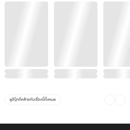
จากแม่ม่ายท้ายหมู่บ้าน สู่ตำนานเศรษฐีนีอันดับหนึ่งแห่งแคว้น ท่ามกลาง
ความรักที่ค่อยๆ ก่อตัวขึ้นในกระทะร้อนฉ่า กับสามีคลั่งรักที่พร้อมจะ
สะบั้นคอทุกคนที่กล้ารังแกฮูหยินของเขา!
ดูอีบุ๊กที่คล้ายกับเรื่องนี้ทั้งหมด