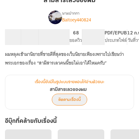
สามีสารเลวของผม
ผม
นามปากกา
Baitoey440824
เรื่อง
สามี
สารเลว
15 ตอน
13.13K
65
68
PG ทั่วไป
PDF/EPUB
12 ก.
ของ
สารบัญ
จำนวนคำ
จำนวนหน้า (A5)
ยอดวิว
ระดับเนื้อหา
ประเภทไฟล์
วันที่
ผม
ผมหลุดเข้ามานิยายที่ขายดีที่สุดของเว็บนิยายเพียงเพราะไปเขียนว่า
พระเอกของเรื่อง “สามีสารเลวคนนี้ขอไม่เอาได้ไหมครับ”
เรื่องนี้ยังมีในรูปแบบรายตอนให้อ่านด้วยนะ
สามีสารเลวของผม
ติดตามเรื่องนี้
อีบุ๊กที่คล้ายกับเรื่องนี้