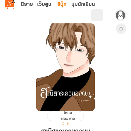
ข้ามไปยังเนื้อหาหลัก
นิยาย
เว็บตูน
อีบุ๊ก
มุมนักเขียน
โหลด
สามี
ตัวอย่าง
สารเลว
วาย
ของ