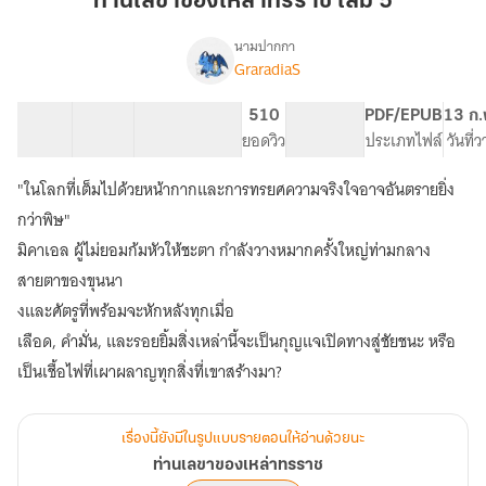
ท่านเลขาของเหล่าทรราช เล่ม 5
เหล่า
ทรราช
นามปากกา
GraradiaS
เรื่อง
เล่ม
ท่าน
5
เลขา
18 ตอน
57.1K
251
510
PG ทั่วไป
PDF/EPUB
13 ก.
ของ
สารบัญ
จำนวนคำ
จำนวนหน้า (A5)
ยอดวิว
ระดับเนื้อหา
ประเภทไฟล์
วันที่
เหล่า
ทรราช
"ในโลกที่เต็มไปด้วยหน้ากากและการทรยศความจริงใจอาจอันตรายยิ่ง
กว่าพิษ"
มิคาเอล ผู้ไม่ยอมก้มหัวให้ชะตา กำลังวางหมากครั้งใหญ่ท่ามกลาง
สายตาของขุนนา
งและศัตรูที่พร้อมจะหักหลังทุกเมื่อ
เลือด, คำมั่น, และรอยยิ้มสิ่งเหล่านี้จะเป็นกุญแจเปิดทางสู่ชัยชนะ หรือ
เป็นเชื้อไฟที่เผาผลาญทุกสิ่งที่เขาสร้างมา?
เรื่องนี้ยังมีในรูปแบบรายตอนให้อ่านด้วยนะ
ท่านเลขาของเหล่าทรราช