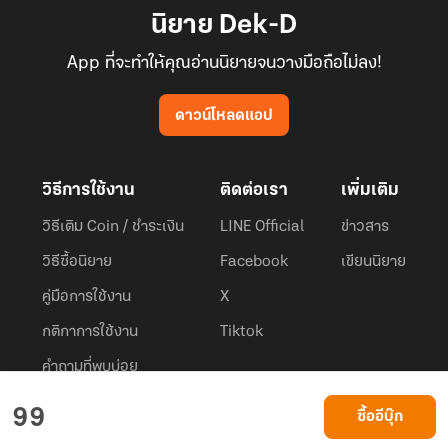
นิยาย Dek-D
App ที่จะทำให้คุณอ่านนิยายจนวางมือถือไม่ลง!
ดาวน์โหลดแอป
วิธีการใช้งาน
ติดต่อเรา
เพิ่มเติม
วิธีเติม Coin / ชำระเงิน
LINE Official
ข่าวสาร
วิธีซื้อนิยาย
Facebook
เขียนนิยาย
คู่มือการใช้งาน
X
กติกาการใช้งาน
Tiktok
คำถามที่พบบ่อย
Dek-D.com ใช้คุกกี้เพื่อพัฒนาประสบการณ์ของ ผู้ใช้ให้ดียิ่งขึ้น
99
ซื้ออีบุ๊ก
ยอมรับ
เรียนรู้เพิ่มเติมที่นี่
© 2026
Dek-D Interactive Co.,Ltd.
All rights reserved. |
Privacy Policy