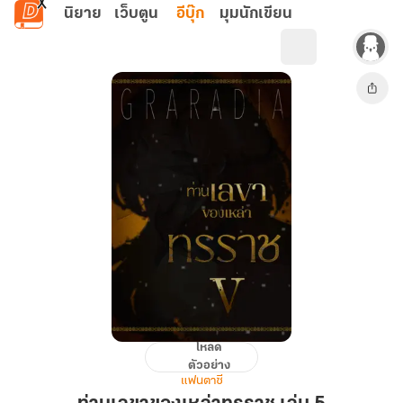
ข้ามไปยังเนื้อหาหลัก
นิยาย
เว็บตูน
อีบุ๊ก
มุมนักเขียน
โหลด
ท่าน
ตัวอย่าง
เลขา
แฟนตาซี
ของ