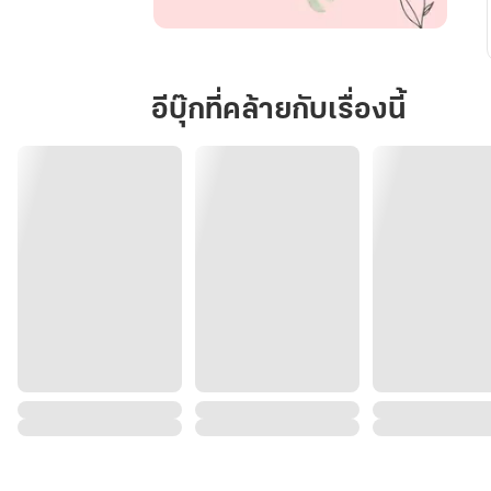
ดื้อ
ให้
สุด
อีบุ๊กที่คล้ายกับเรื่องนี้
ถ้า
พร้อม
ให้
กำราบ