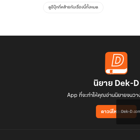
ดูอีบุ๊กที่คล้ายกับเรื่องนี้ทั้งหมด
นิยาย Dek-D
App ที่จะทำให้คุณอ่านนิยายจนวาง
Dek-D.com ใช
ดาวน์โหลดแอป