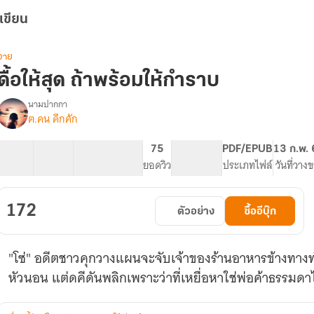
เขียน
วาย
ดื้อให้สุด ถ้าพร้อมให้กำราบ
นามปากกา
ฅ.คน คึกคัก
รื่อง
ดื้อ
ให้
42 ตอน
85.94K
592
75
PG ทั่วไป
PDF/EPUB
13 ก.พ.
สุด
สารบัญ
จำนวนคำ
จำนวนหน้า (A5)
ยอดวิว
ระดับเนื้อหา
ประเภทไฟล์
วันที่วาง
ถ้า
พร้อม
ให้
172
ตัวอย่าง
ซื้ออีบุ๊ก
กำราบ
[
มี
"โซ่" อดีตชาวคุกวางแผนจะจับเจ้าของร้านอาหารข้างทางทำเ
E-
Book]
หัวนอน แต่ดคีดันพลิกเพราะว่าที่เหยื่อหาใช่พ่อค้าธรรมดา