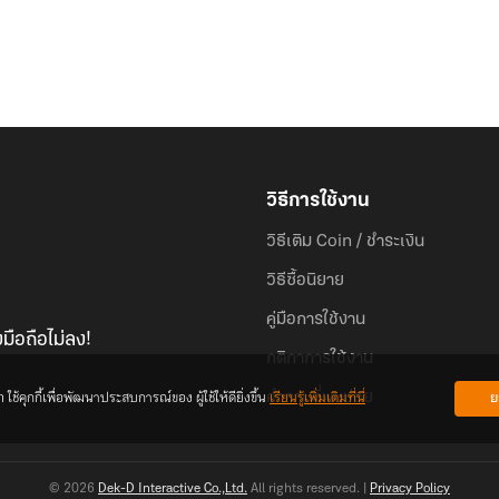
วิธีการใช้งาน
วิธีเติม Coin / ชำระเงิน
วิธีซื้อนิยาย
คู่มือการใช้งาน
มือถือไม่ลง!
กติกาการใช้งาน
้คุกกี้เพื่อพัฒนาประสบการณ์ของ ผู้ใช้ให้ดียิ่งขึ้น
เรียนรู้เพิ่มเติมที่นี่
ย
คำถามที่พบบ่อย
© 2026
Dek-D Interactive Co.,Ltd.
All rights reserved. |
Privacy Policy