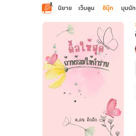
ข้ามไปยังเนื้อหาหลัก
นิยาย
เว็บตูน
อีบุ๊ก
มุมนัก
เ