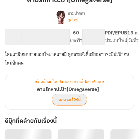
ตามรักหาปะป๊า[Omegaverse]
ปะ
ป๊า[Omegaverse]
นามปากกา
gabol
เรื่อง
ตาม
รัก
33 ตอน
70.11K
316
60
PG ทั่วไป
PDF/EPUB
13 ก.
หา
สารบัญ
จำนวนคำ
จำนวนหน้า (A5)
ยอดวิว
ระดับเนื้อหา
ประเภทไฟล์
วันที่
ปะ
ป๊า[Omegaverse]
โดนสามีนอกกายนอกใจมาหลายปี ลูกชายตัวดื้อยังอยากจะมีปะป๊าคน
ใหม่อีกคน
เรื่องนี้ยังมีในรูปแบบรายตอนให้อ่านด้วยนะ
ตามรักหาปะป๊า[Omegaverse]
ติดตามเรื่องนี้
อีบุ๊กที่คล้ายกับเรื่องนี้