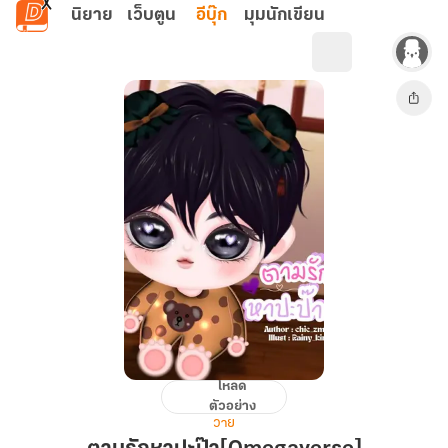
ข้ามไปยังเนื้อหาหลัก
นิยาย
เว็บตูน
อีบุ๊ก
มุมนักเขียน
โหลด
ตาม
ตัวอย่าง
รัก
วาย
หา