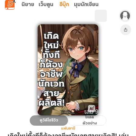
ข้ามไปยังเนื้อหาหลัก
นิยาย
เว็บตูน
อีบุ๊ก
มุมนักเขียน
โหลด
เกิด
ดูวิดีโอรีวิว
ตัวอย่าง
ใหม่
แฟนตาซี
ทั้งที