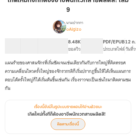
เกิดใหม่ทั้งทีก็ต้องอาชีพนักเวทสายผลิตสิ! เล่ม
ก็
9
ต้อง
อาชีพ
นามปากกา
นัก
๐Algiz๐
เรื่อง
เกิด
เวท
ใหม่
สาย
23 ตอน
75.36K
330
8.48K
PG ทั่วไป
PDF/EPUB
12 ก
ทั้งที
สารบัญ
จำนวนคำ
ผลิต
จำนวนหน้า (A5)
ยอดวิว
ระดับเนื้อหา
ประเภทไฟล์
วันที
ก็
สิ!
ต้อง
แผนร้ายของศาสนจักรที่เริ่มชัดเจนเช่นเดียวกันกับการใหญ่ที่คิดทรยศ
เล่ม
อาชีพ
นัก
9
ความเคลื่อนไหวครั้งใหญ่ของจักรวรรดิก็เริ่มปรากฏขึ้นให้ได้เห็นแผนการ
เวท
ตอบโต้ครั้งใหญ่ก็ได้เริ่มต้นขึ้นเช่นกัน เรื่องราวจะเป็นเช่นไรมาติดตามชม
สาย
กัน
ผลิต
สิ!
เรื่องนี้ยังมีในรูปแบบรายตอนให้อ่านด้วยนะ
เกิดใหม่ทั้งทีก็ต้องอาชีพนักเวทสายผลิตสิ!
ติดตามเรื่องนี้