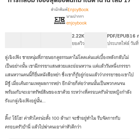
การกลับมาของสุดยอดนักฆ่าในตำนาน เล่ม 17
ของ
EnjoyBook
สำนักพิมพ์
สุด
นามปากกา
[จบ]
เรื่อง
ยอด
enjoybook
การก
นัก
ลับ
ฆ่า
61 ตอน
104.36K
840
2.22K
PG ทั่วไป
PDF/EPUB
16 ก
มา
ใน
สารบัญ
จำนวนคำ
จำนวนหน้า (A5)
ยอดวิว
ระดับเนื้อหา
ประเภทไฟล์
วันท
ของ
ตำนาน
สุด
ยอด
ลู่เฉิงเฟิง ชายหนุ่มที่ภายนอกดูธรรมดาไม่โดดเด่นแต่เบื้องหลังกลับไม่
เล่ม
นัก
17
เป็นอย่างนั้น เขามีภรรยาแสนสวยและอ่อนหวาน แต่แล้ววันหนึ่งภรรยา
ฆ่า
แสนหวานคนนี้ก็ยื่นหนังสือหย่า ซึ่งเขาก็รู้อยู่ก่อนแล้วว่าภรรยาของเขาไป
ใน
ตำนาน
มีชู้ เมื่อเค้นถามเหตุผลการหย่า อีกฝ่ายก็ต่อว่าตนนั้นเป็นพวกคนจน
พร้อมกับจะเอาทรัพย์สินของเขาด้วย ระหว่างที่ครอบครัวฝ่ายหญิงกำลัง
รังแกลู่เฉิงเฟิงอยู่นั้น...
ติ๊ง! โอ้โฮ! ค่าหัวใครน่ะตั้ง 100 ล้าน!! จะช้าอยู่ทำไม รีบจัดการกับ
ครอบครัวบ้านี่ แล้วไปฆ่าคนเอาค่าหัวดีกว่า