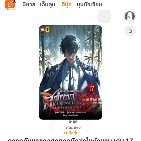
ข้ามไปยังเนื้อหาหลัก
นิยาย
เว็บตูน
อีบุ๊ก
มุมนักเขียน
โหลด
การก
ตัวอย่าง
ลับ
บู๊ แอ๊คชั่น
มา