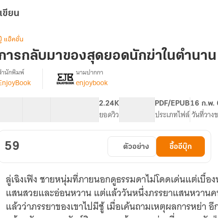
เขียน
บู๊ แอ๊คชั่น
การกลับมาของสุดยอดนักฆ่าในตำนาน 
สำนักพิมพ์
นามปากกา
EnjoyBook
enjoybook
[จบ]
รื่อง
การก
ลับ
12 ตอน
19.77K
164
2.24K
PG ทั่วไป
PDF/EPUB
16 ก.พ.
มา
สารบัญ
จำนวนคำ
จำนวนหน้า (A5)
ยอดวิว
ระดับเนื้อหา
ประเภทไฟล์
วันที่วาง
ของ
สุด
ยอด
59
ตัวอย่าง
ซื้ออีบุ๊ก
นัก
ฆ่า
ใน
ลู่เฉิงเฟิง ชายหนุ่มที่ภายนอกดูธรรมดาไม่โดดเด่นแต่เบื้อง
ตำนาน
แสนสวยและอ่อนหวาน แต่แล้ววันหนึ่งภรรยาแสนหวานคนนี้ก็ยื
แล้วว่าภรรยาของเขาไปมีชู้ เมื่อเค้นถามเหตุผลการหย่า อ