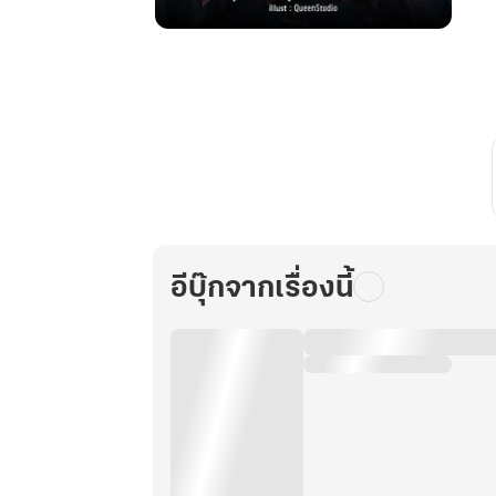
การก
ลับ
มา
ของ
สุด
ยอด
นัก
ฆ่า
ใน
ตำนาน
อีบุ๊กจากเรื่องนี้
เล่ม
19
(จบ)