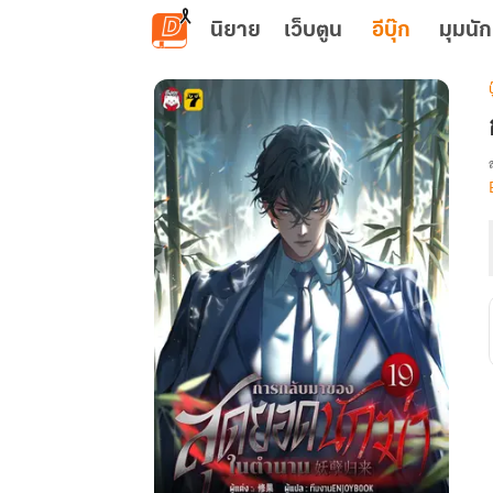
ข้ามไปยังเนื้อหาหลัก
นิยาย
เว็บตูน
อีบุ๊ก
มุมนัก
เ