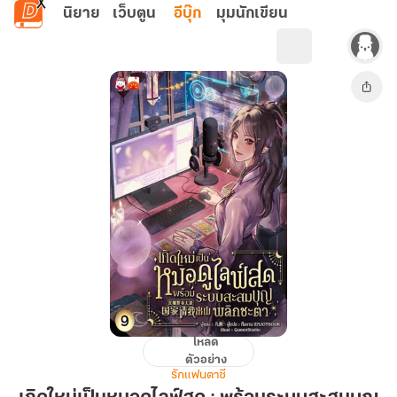
ข้ามไปยังเนื้อหาหลัก
นิยาย
เว็บตูน
อีบุ๊ก
มุมนักเขียน
โหลด
เกิด
ตัวอย่าง
ใหม่
รักแฟนตาซี
เป็น