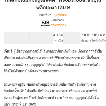
เกิดใหม่เป็นหมอดูไลฟ์สด : พร้อมระบบสะสมบุญ
หมอดู
พลิกชะตา เล่ม 9
ไลฟ์
EnjoyBook
สำนักพิมพ์
สด
นามปากกา
:
เรื่อง
enjoybook
เกิด
พร้อม
ใหม่
ระบบ
เป็น
41 ตอน
51.07K
393
4.13K
PG ทั่วไป
PDF/EPUB
16 ก
สะสม
หมอดู
สารบัญ
จำนวนคำ
จำนวนหน้า (A5)
ยอดวิว
ระดับเนื้อหา
ประเภทไฟล์
วันที
บุญ
ไลฟ์
พลิก
สด
เจียงอี ผู้เชี่ยวชาญศาสตร์เร้นลับกลับชาติมาเกิดในร่างเด็กสาวกำพร้าชื่อ
:
ชะตา
เดียวกัน หลังร่างเดิมถูกทรยศและเสียชีวิตอย่างน่าอนาถ เมื่อฟื้นขึ้นมา
พร้อม
เล่ม
ระบบ
เธอพบว่าตนมี ‘ระบบบุญกุศล’ ที่ต้องสะสมเพื่อยืดอายุขัย เธอจึงเริ่มต้น
9
สะสม
ชีวิตใหม่ด้วยการไลฟ์สดทำนายโชคชะตา
บุญ
พลิก
ชะตา
ช่วยตามหาสุนัข–จับแก๊งค้ามนุษย์ ขายยันต์ป้องกันตัว ยันต์ความงาม
ยันต์ลดน้ำหนัก ไปจนถึงเปิดโปงคดีฆาตกรรมสะเทือนสังคม ทุกครั้งที่
ช่วยเหลือผู้คน เธอยิ่งเข้าใกล้ความจริง ภารกิจสะสมบุญกุศลได้เริ่มขึ้น
แล้ว! (ตอนที่ 321-360)