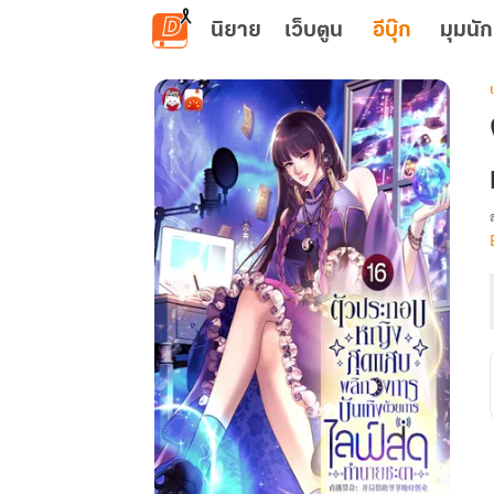
ข้ามไปยังเนื้อหาหลัก
นิยาย
เว็บตูน
อีบุ๊ก
มุมนัก
เ