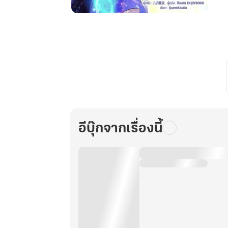
ตัวประกอบ
หญิง
สุด
แสบ
พลิก
วงการ
บันเทิง
ด้วย
การ
อีบุ๊กจากเรื่องนี้
ไลฟ์
สด
ทำนาย
ชะตา
เล่ม
16