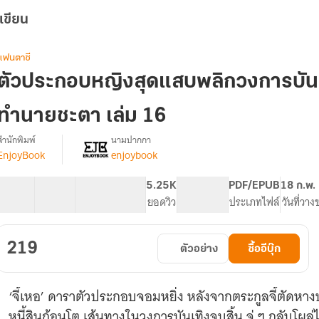
เขียน
แฟนตาซี
ตัวประกอบหญิงสุดแสบพลิกวงการบันเ
ทำนายชะตา เล่ม 16
สำนักพิมพ์
นามปากกา
EnjoyBook
enjoybook
[จบ]
รื่อง
ตัวประกอบ
หญิง
40 ตอน
58.24K
395
5.25K
PG ทั่วไป
PDF/EPUB
18 ก.พ.
สุด
สารบัญ
จำนวนคำ
จำนวนหน้า (A5)
ยอดวิว
ระดับเนื้อหา
ประเภทไฟล์
วันที่วาง
แสบ
พลิก
วงการ
219
ตัวอย่าง
ซื้ออีบุ๊ก
บันเทิง
ด้วย
การ
‘จี้เหอ’ ดาราตัวประกอบจอมหยิ่ง หลังจากตระกูลจี้ตัดหา
ไลฟ์
สด
หนี้สินก้อนโต เส้นทางในวงการบันเทิงจบสิ้น จู่ ๆ กลับโผล่