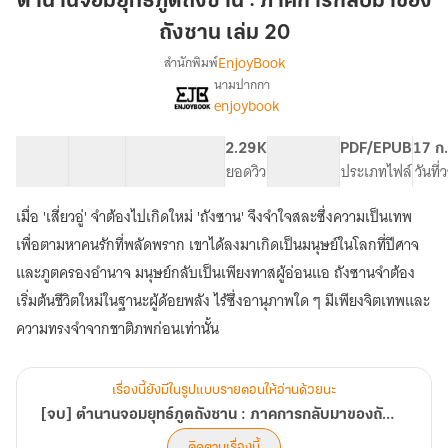
ตำนานจอมยุทธ์ภูตถังซาน : ภาคการกลับมาของ
ภูต
ถังซาน เล่ม 20
ถัง
EnjoyBook
สำนักพิมพ์
ซาน
นามปากกา
:
[จบ]
เรื่อง
enjoybook
ภาค
ตำนาน
จอม
การก
50 ตอน
83.11K
480
2.29K
PG ทั่วไป
PDF/EPUB
17 ก
ยุทธ์
ลับ
สารบัญ
จำนวนคำ
จำนวนหน้า (A5)
ยอดวิว
ระดับเนื้อหา
ประเภทไฟล์
วันที
ภูต
มา
ถัง
ของ
ซาน
เมื่อ 'เสี่ยวอู่' จำต้องไปเกิดใหม่ 'ถังซาน' จึงจำใจสละซึ่งความเป็นเทพ
ถัง
:
เพื่อตามหาคนรักที่พลัดพราก เขาได้ลงมาเกิดเป็นมนุษย์ในโลกที่ปีศาจ
ภาค
ซาน
และภูตครองอำนาจ มนุษย์กลับเป็นเพียงทาสผู้อ่อนแอ ถังซานจำต้อง
การก
เล่ม
ลับ
เริ่มต้นชีวิตใหม่ในฐานะผู้ด้อยพลัง ไร้ซึ่งอานุภาพใด ๆ มีเพียงจิตเทพและ
20
มา
ความทรงจำจากชาติภพก่อนเท่านั้น
ของ
ถัง
ซาน
เรื่องนี้ยังมีในรูปแบบรายตอนให้อ่านด้วยนะ
[จบ] ตำนานจอมยุทธ์ภูตถังซาน : ภาคการกลับมาของถังซาน
ติดตามเรื่องนี้