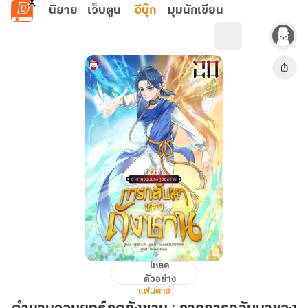
ข้ามไปยังเนื้อหาหลัก
นิยาย
เว็บตูน
อีบุ๊ก
มุมนักเขียน
โหลด
ตำนาน
ตัวอย่าง
จอม
แฟนตาซี
ยุทธ์