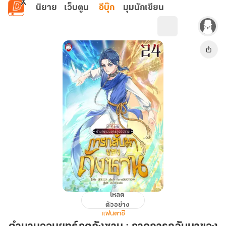
ข้ามไปยังเนื้อหาหลัก
นิยาย
เว็บตูน
อีบุ๊ก
มุมนักเขียน
โหลด
ตำนาน
ตัวอย่าง
จอม
แฟนตาซี
ยุทธ์