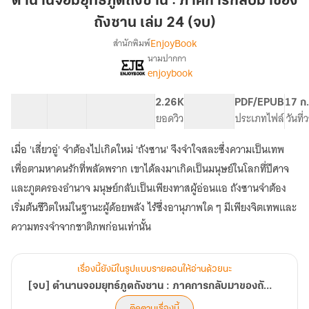
ตำนานจอมยุทธ์ภูตถังซาน : ภาคการกลับมาของ
ภูต
ถังซาน เล่ม 24 (จบ)
ถัง
EnjoyBook
สำนักพิมพ์
ซาน
นามปากกา
:
[จบ]
เรื่อง
enjoybook
ภาค
ตำนาน
จอม
การก
33 ตอน
59.38K
299
2.26K
PG ทั่วไป
PDF/EPUB
17 ก
ยุทธ์
ลับ
สารบัญ
จำนวนคำ
จำนวนหน้า (A5)
ยอดวิว
ระดับเนื้อหา
ประเภทไฟล์
วันที
ภูต
มา
ถัง
ของ
ซาน
เมื่อ 'เสี่ยวอู่' จำต้องไปเกิดใหม่ 'ถังซาน' จึงจำใจสละซึ่งความเป็นเทพ
ถัง
:
เพื่อตามหาคนรักที่พลัดพราก เขาได้ลงมาเกิดเป็นมนุษย์ในโลกที่ปีศาจ
ภาค
ซาน
และภูตครองอำนาจ มนุษย์กลับเป็นเพียงทาสผู้อ่อนแอ ถังซานจำต้อง
การก
เล่ม
ลับ
เริ่มต้นชีวิตใหม่ในฐานะผู้ด้อยพลัง ไร้ซึ่งอานุภาพใด ๆ มีเพียงจิตเทพและ
24
มา
ความทรงจำจากชาติภพก่อนเท่านั้น
(จบ)
ของ
ถัง
ซาน
เรื่องนี้ยังมีในรูปแบบรายตอนให้อ่านด้วยนะ
[จบ] ตำนานจอมยุทธ์ภูตถังซาน : ภาคการกลับมาของถังซาน
ติดตามเรื่องนี้