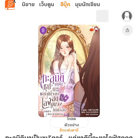
ข้ามไปยังเนื้อหาหลัก
นิยาย
เว็บตูน
อีบุ๊ก
มุมนักเขียน
โหลด
ทะลุ
ตัวอย่าง
มิติ
รักแฟนตาซี
มา