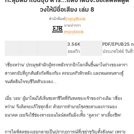
ทะลุมิติมาเป็นซุป'ตาร์...แต่ชาตินี้จะขอไลฟ์สดดูด
เป็น
วงให้มีชื่อเสียง เล่ม 8
ซุป'ตาร์...แต่
EnjoyBook
สำนักพิมพ์
ชาติ
นามปากกา
นี้
เรื่อง
enjoybook
ทะลุ
จะ
มิติ
ขอ
มา
40 ตอน
62.23K
364
3.56K
PG ทั่วไป
PDF/EPUB
25 ก
ไลฟ์
เป็น
สารบัญ
จำนวนคำ
จำนวนหน้า (A5)
ยอดวิว
ระดับเนื้อหา
ประเภทไฟล์
วันที
สด
ซุป'ตาร์...แต่
ดูด
ชาติ
'เซี่ยงหว่าน' ประมุขสำนักผู้ทรงพลังจากอีกโลกตื่นขึ้นมาในร่างของดารา
นี้
วง
สาวตกอับที่ถูกต้นสังกัดฟ้องร้อง ครอบครัวหักหลัง และหมดหนทางสู้
จะ
ให้
ขอ
จนตัดสินใจจบชีวิตตัวเองลง...
มีชื่อ
ไลฟ์
เสียง
สด
เมื่อ 'เธอ' ผู้มาใหม่ได้เห็นชะตาชีวิตที่รันทดของเจ้าของร่างเดิม 'เซี่ยง
เล่ม
ดูด
วง
8
หว่าน' จึงคิดจะแก้ไขทุกสิ่ง! ด้วยการทำนายโชคชะตาและการมอง
ให้
อนาคต เธอจึงใช้ช่องทางออนไลน์สตรีมมิ่งเพื่ิอ "ดูดวง" หาเลี้ยงชีพ!
มีชื่อ
เสียง
การไลฟ์สดของเธอกลายเป็นปรากฏการณ์ที่เขย่าขวัญทั้งสังคม! เพราะ