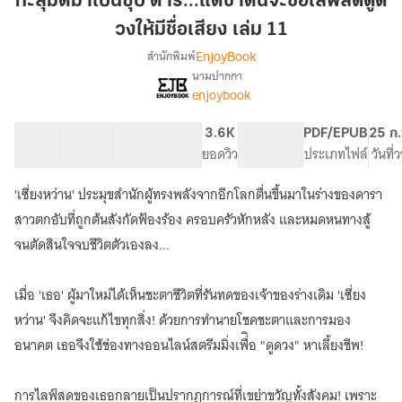
ทะลุมิติมาเป็นซุป'ตาร์...แต่ชาตินี้จะขอไลฟ์สดดูด
เป็น
วงให้มีชื่อเสียง เล่ม 11
ซุป'ตาร์...แต่
EnjoyBook
สำนักพิมพ์
ชาติ
นามปากกา
นี้
เรื่อง
enjoybook
ทะลุ
จะ
มิติ
ขอ
มา
40 ตอน
65.49K
411
3.6K
PG ทั่วไป
PDF/EPUB
25 ก.
ไลฟ์
เป็น
สารบัญ
จำนวนคำ
จำนวนหน้า (A5)
ยอดวิว
ระดับเนื้อหา
ประเภทไฟล์
วันที่
สด
ซุป'ตาร์...แต่
ดูด
ชาติ
'เซี่ยงหว่าน' ประมุขสำนักผู้ทรงพลังจากอีกโลกตื่นขึ้นมาในร่างของดารา
นี้
วง
สาวตกอับที่ถูกต้นสังกัดฟ้องร้อง ครอบครัวหักหลัง และหมดหนทางสู้
จะ
ให้
ขอ
จนตัดสินใจจบชีวิตตัวเองลง...
มีชื่อ
ไลฟ์
เสียง
สด
เมื่อ 'เธอ' ผู้มาใหม่ได้เห็นชะตาชีวิตที่รันทดของเจ้าของร่างเดิม 'เซี่ยง
เล่ม
ดูด
วง
11
หว่าน' จึงคิดจะแก้ไขทุกสิ่ง! ด้วยการทำนายโชคชะตาและการมอง
ให้
อนาคต เธอจึงใช้ช่องทางออนไลน์สตรีมมิ่งเพื่ิอ "ดูดวง" หาเลี้ยงชีพ!
มีชื่อ
เสียง
การไลฟ์สดของเธอกลายเป็นปรากฏการณ์ที่เขย่าขวัญทั้งสังคม! เพราะ