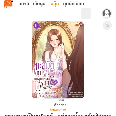
ข้ามไปยังเนื้อหาหลัก
นิยาย
เว็บตูน
อีบุ๊ก
มุมนักเขียน
โหลด
ทะลุ
ตัวอย่าง
มิติ
รักแฟนตาซี
มา